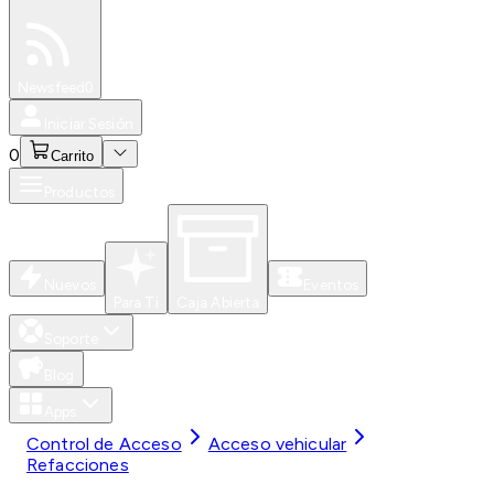
Especiales
Newsfeed
0
Iniciar Sesión
0
Carrito
Productos
Nuevos
Eventos
Para Ti
Caja Abierta
Soporte
Blog
Apps
Control de Acceso
Acceso vehicular
Refacciones