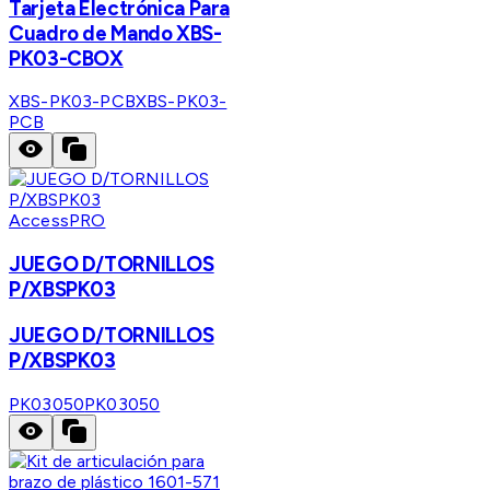
Tarjeta Electrónica Para
Cuadro de Mando XBS-
PK03-CBOX
XBS-PK03-PCB
XBS-PK03-
PCB
AccessPRO
JUEGO D/TORNILLOS
P/XBSPK03
JUEGO D/TORNILLOS
P/XBSPK03
PK03050
PK03050