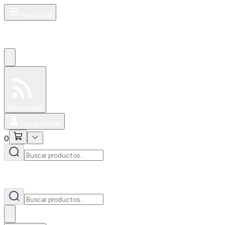
Productos
0
Especiales
Newsfeed
0
Iniciar Sesión
0
0