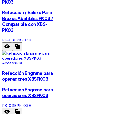
PK03
Refacción / Balero Para
Brazos Abatibles PK03 /
Compatible con XBS-
PK03
PK-03B
PK-03B
AccessPRO
Refacción Engrane para
operadores XBSPK03
Refacción Engrane para
operadores XBSPK03
PK-03E
PK-03E