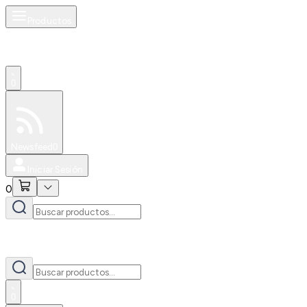
Productos
0
Especiales
Newsfeed
0
Iniciar Sesión
0
0