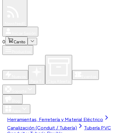
Especiales
Newsfeed
0
Iniciar Sesión
0
Carrito
Productos
Nuevos
Eventos
Para Ti
Caja Abierta
Soporte
Blog
Apps
Herramientas, Ferretería y Material Eléctrico
Canalización (Conduit / Tubería)
Tubería PVC