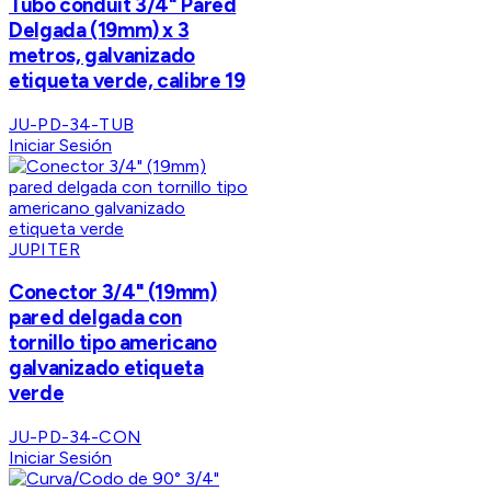
Tubo conduit 3/4" Pared
Delgada (19mm) x 3
metros, galvanizado
etiqueta verde, calibre 19
JU-PD-34-TUB
Iniciar Sesión
JUPITER
Conector 3/4" (19mm)
pared delgada con
tornillo tipo americano
galvanizado etiqueta
verde
JU-PD-34-CON
Iniciar Sesión