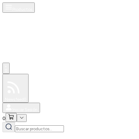
Productos
0
Especiales
Newsfeed
0
Iniciar Sesión
0