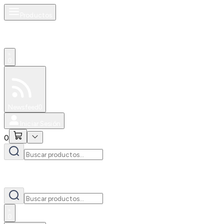
Productos
0
Especiales
Newsfeed
0
Iniciar Sesión
0
0