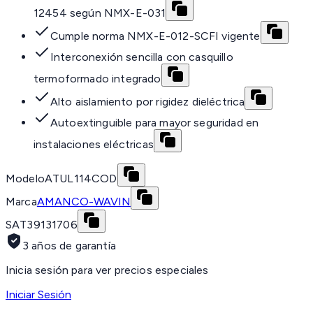
12454 según NMX-E-031
Cumple norma NMX-E-012-SCFI vigente
Interconexión sencilla con casquillo
termoformado integrado
Alto aislamiento por rigidez dieléctrica
Autoextinguible para mayor seguridad en
instalaciones eléctricas
Modelo
ATUL114COD
Marca
AMANCO-WAVIN
SAT
39131706
3 años de garantía
Inicia sesión para ver precios especiales
Iniciar Sesión