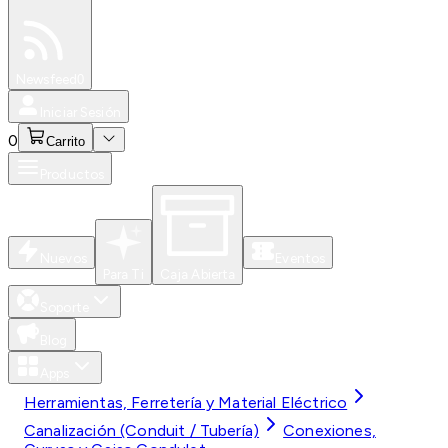
Especiales
Newsfeed
0
Iniciar Sesión
0
Carrito
Productos
Nuevos
Eventos
Para Ti
Caja Abierta
Soporte
Blog
Apps
Herramientas, Ferretería y Material Eléctrico
Canalización (Conduit / Tubería)
Conexiones,