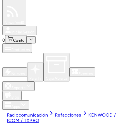
Especiales
Newsfeed
0
Iniciar Sesión
0
Carrito
Productos
Nuevos
Eventos
Para Ti
Caja Abierta
Soporte
Blog
Apps
Radiocomunicación
Refacciones
KENWOOD /
ICOM / TXPRO