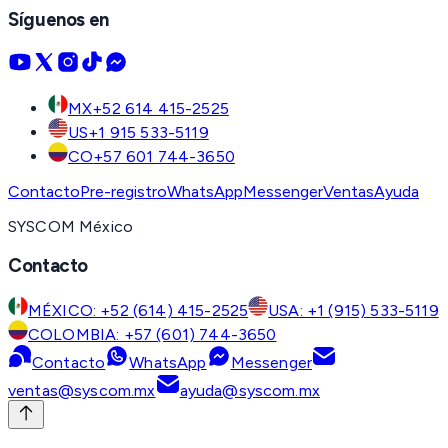
Síguenos en
MX
+52 614 415-2525
US
+1 915 533-5119
CO
+57 601 744-3650
Contacto
Pre-registro
WhatsApp
Messenger
Ventas
Ayuda
SYSCOM México
Contacto
MÉXICO: +52 (614) 415-2525
USA: +1 (915) 533-5119
COLOMBIA: +57 (601) 744-3650
Contacto
WhatsApp
Messenger
ventas@syscom.mx
ayuda@syscom.mx