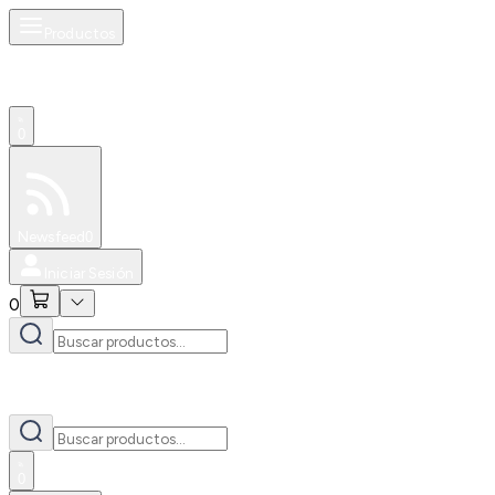
Productos
0
Especiales
Newsfeed
0
Iniciar Sesión
0
0