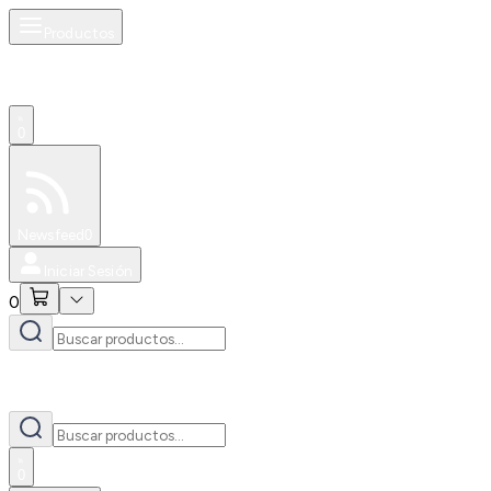
Productos
0
Especiales
Newsfeed
0
Iniciar Sesión
0
0