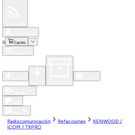
Especiales
Newsfeed
0
Iniciar Sesión
0
Carrito
Productos
Nuevos
Eventos
Para Ti
Caja Abierta
Soporte
Blog
Apps
Radiocomunicación
Refacciones
KENWOOD /
ICOM / TXPRO