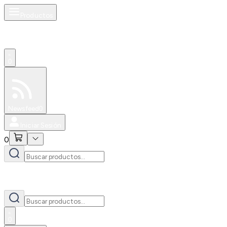
Productos
0
Especiales
Newsfeed
0
Iniciar Sesión
0
0