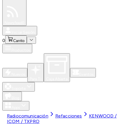
Especiales
Newsfeed
0
Iniciar Sesión
0
Carrito
Productos
Nuevos
Eventos
Para Ti
Caja Abierta
Soporte
Blog
Apps
Radiocomunicación
Refacciones
KENWOOD /
ICOM / TXPRO