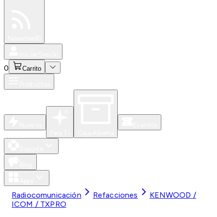
Especiales
Newsfeed
0
Iniciar Sesión
0
Carrito
Productos
Nuevos
Eventos
Para Ti
Caja Abierta
Soporte
Blog
Apps
Radiocomunicación
Refacciones
KENWOOD /
ICOM / TXPRO