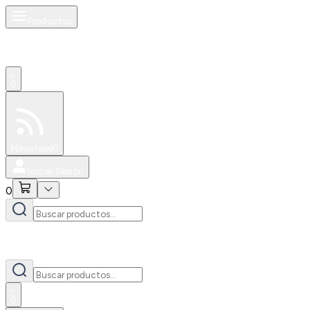
Productos
0
Especiales
Newsfeed
0
Iniciar Sesión
0
0