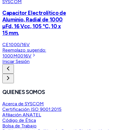
SYSCOM
Capacitor Electrolítico de
Aluminio, Radial de 1000
µFd, 16 Vcc, 105 °C, 10 x
15 mm.
CE1000/16V
Reemplazo sugerido:
1000M0016V
Iniciar Sesión
QUIENES SOMOS
Acerca de SYSCOM
Certificación ISO 9001:2015
Afiliación ANATEL
Código de Ética
Bolsa de Trabajo