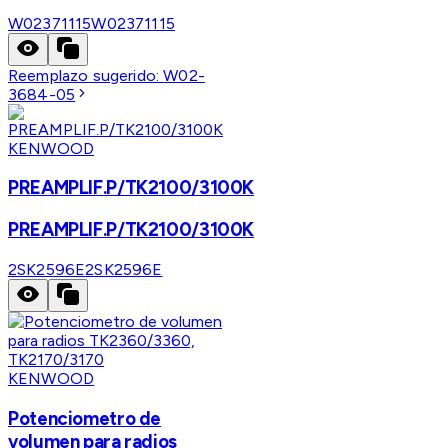
W02371115
W02371115
Reemplazo sugerido:
W02-
3684-05
KENWOOD
PREAMPLIF.P/TK2100/3100K
PREAMPLIF.P/TK2100/3100K
2SK2596E
2SK2596E
KENWOOD
Potenciometro de
volumen para radios