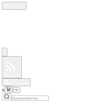
Productos
0
Especiales
Newsfeed
0
Iniciar Sesión
0