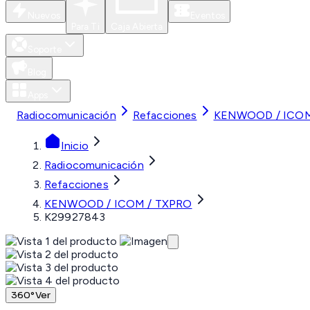
Nuevos
Eventos
Para Ti
Caja Abierta
Soporte
Blog
Apps
Radiocomunicación
Refacciones
KENWOOD / ICOM
Inicio
Radiocomunicación
Refacciones
KENWOOD / ICOM / TXPRO
K29927843
360°
Ver