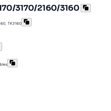
70/3170/2160/3160
160, TK3160
ibles