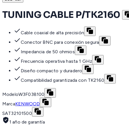
TUNING CABLE P/TK2160
Cable coaxial de alta precisión
Conector BNC para conexión segura
Impedancia de 50 ohmios
Frecuencia operativa hasta 1 GHz
Diseño compacto y duradero
Compatibilidad garantizada con TK2160
Modelo
W3F038100
Marca
KENWOOD
SAT
32101500
1 año de garantía