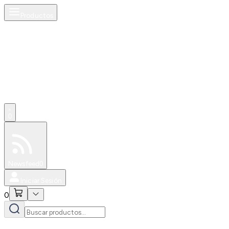
Productos
0
Especiales
Newsfeed
0
Iniciar Sesión
0