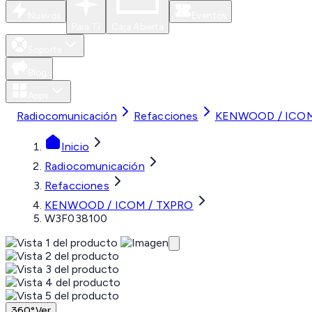
Nuevos
Eventos
Para Ti
Caja Abierta
Soporte
Blog
Apps
Radiocomunicación
Refacciones
KENWOOD / ICOM
Inicio
Radiocomunicación
Refacciones
KENWOOD / ICOM / TXPRO
W3F038100
360°
Ver