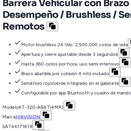
Barrera Vehicular con Brazo
Desempeño / Brushless / Se
Remotos
Motor brushless 24 Vdc: 2,500,000 ciclos de vida
Apertura y cierre ajustable desde 3 segundos
Hasta 360 ciclos por hora, uso semi intensivo
Brazo abatible por colisión 4 mts incluido
Semáforo rojo/verde integrado en el gabinete
Configurable por app Bluetooth y cuadro de mand
Modelo
KT-320-ABAT(4MR)
Marca
HIKVISION
SAT
46171619