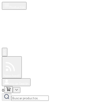
Productos
0
Especiales
Newsfeed
0
Iniciar Sesión
0