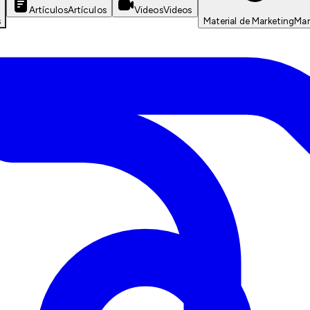
Artículos
Artículos
Videos
Videos
s
Material de Marketing
Mar