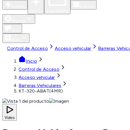
Nuevos
Eventos
Para Ti
Caja Abierta
Soporte
Blog
Apps
Control de Acceso
Acceso vehicular
Barreras Vehic
Inicio
Control de Acceso
Acceso vehicular
Barreras Vehiculares
KT-320-ABAT(4MR)
Video