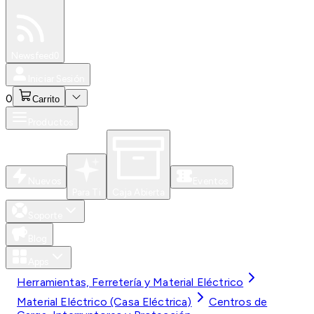
Especiales
Newsfeed
0
Iniciar Sesión
0
Carrito
Productos
Nuevos
Eventos
Para Ti
Caja Abierta
Soporte
Blog
Apps
Herramientas, Ferretería y Material Eléctrico
Material Eléctrico (Casa Eléctrica)
Centros de