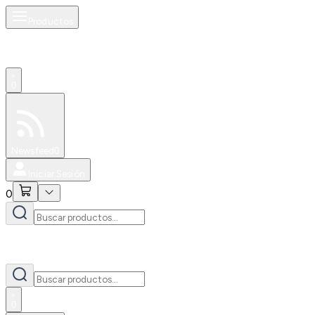
Productos
0
Especiales
Newsfeed
0
Iniciar Sesión
0
0