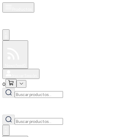
Productos
0
Especiales
Newsfeed
0
Iniciar Sesión
0
0