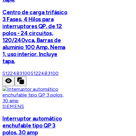
Centro de carga trifásico
3 Fases, 4 Hilos para
interruptores QP, de 12
polos - 24 circuitos,
120/240vca, Barras de
aluminio 100 Amp, Nema
1, uso interior. Incluye
tapa.
S1224B3100
S1224B3100
SIEMENS
Interruptor automático
enchufable tipo QP 3
polos, 30 amp