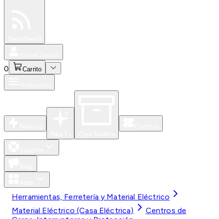
Especiales
Newsfeed
0
Iniciar Sesión
0
Carrito
Productos
Nuevos
Eventos
Para Ti
Caja Abierta
Soporte
Blog
Apps
Herramientas, Ferretería y Material Eléctrico
Material Eléctrico (Casa Eléctrica)
Centros de