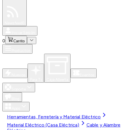
Especiales
Newsfeed
0
Iniciar Sesión
0
Carrito
Productos
Nuevos
Eventos
Para Ti
Caja Abierta
Soporte
Blog
Apps
Herramientas, Ferretería y Material Eléctrico
Material Eléctrico (Casa Eléctrica)
Cable y Alambre