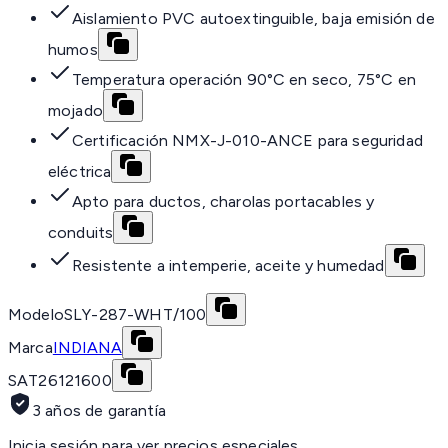
Aislamiento PVC autoextinguible, baja emisión de
humos
Temperatura operación 90°C en seco, 75°C en
mojado
Certificación NMX-J-010-ANCE para seguridad
eléctrica
Apto para ductos, charolas portacables y
conduits
Resistente a intemperie, aceite y humedad
Modelo
SLY-287-WHT/100
Marca
INDIANA
SAT
26121600
3 años de garantía
Inicia sesión para ver precios especiales