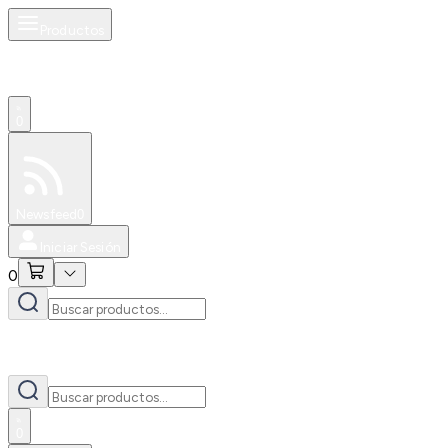
Productos
0
Especiales
Newsfeed
0
Iniciar Sesión
0
0