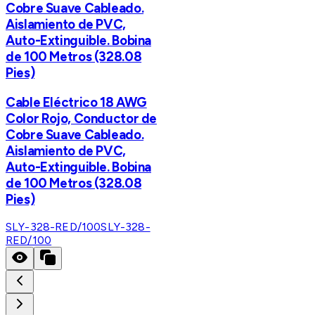
Cobre Suave Cableado.
Aislamiento de PVC,
Auto-Extinguible. Bobina
de 100 Metros (328.08
Pies)
Cable Eléctrico 18 AWG
Color Rojo, Conductor de
Cobre Suave Cableado.
Aislamiento de PVC,
Auto-Extinguible. Bobina
de 100 Metros (328.08
Pies)
SLY-328-RED/100
SLY-328-
RED/100