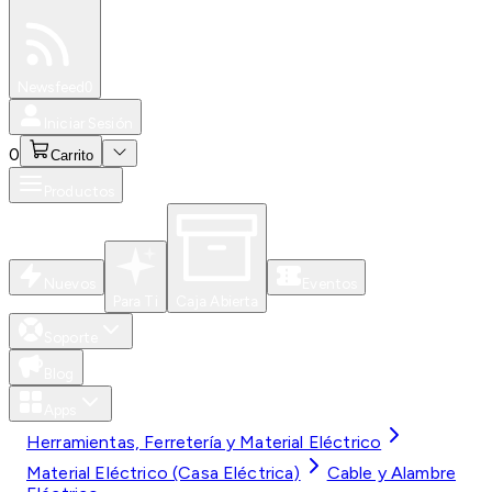
Especiales
Newsfeed
0
Iniciar Sesión
0
Carrito
Productos
Nuevos
Eventos
Para Ti
Caja Abierta
Soporte
Blog
Apps
Herramientas, Ferretería y Material Eléctrico
Material Eléctrico (Casa Eléctrica)
Cable y Alambre