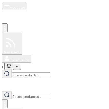
Productos
0
Especiales
Newsfeed
0
Iniciar Sesión
0
0