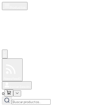
Productos
0
Especiales
Newsfeed
0
Iniciar Sesión
0