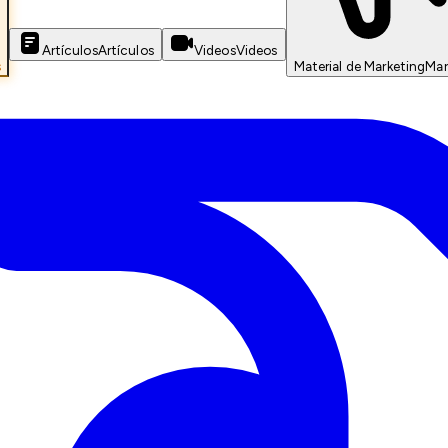
Artículos
Artículos
Videos
Videos
s
Material de Marketing
Mar