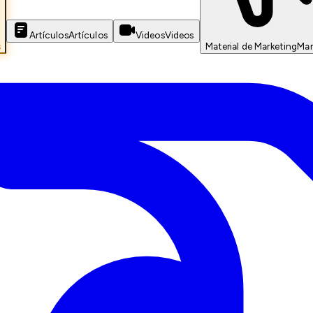
Artículos
Artículos
Videos
Videos
s
Material de Marketing
Mar