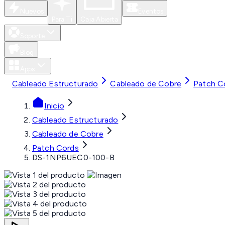
Nuevos
Eventos
Para Ti
Caja Abierta
Soporte
Blog
Apps
Cableado Estructurado
Cableado de Cobre
Patch C
Inicio
Cableado Estructurado
Cableado de Cobre
Patch Cords
DS-1NP6UEC0-100-B