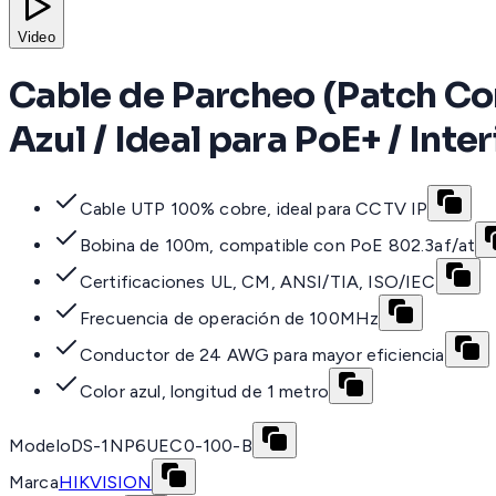
Video
Cable de Parcheo (Patch Cord
Azul / Ideal para PoE+ / Inter
Cable UTP 100% cobre, ideal para CCTV IP
Bobina de 100m, compatible con PoE 802.3af/at
Certificaciones UL, CM, ANSI/TIA, ISO/IEC
Frecuencia de operación de 100MHz
Conductor de 24 AWG para mayor eficiencia
Color azul, longitud de 1 metro
Modelo
DS-1NP6UEC0-100-B
Marca
HIKVISION