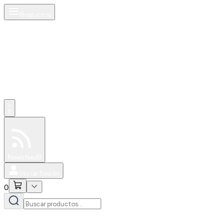
Productos
0
Especiales
Newsfeed
0
Iniciar Sesión
0