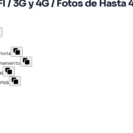
 / 3G y 4G / Fotos de Hasta
emota
enamiento
al
IP68