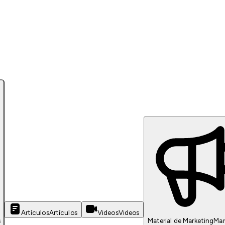
Artículos
Artículos
Videos
Videos
s
Material de Marketing
Mar