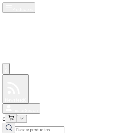
Productos
0
Especiales
Newsfeed
0
Iniciar Sesión
0