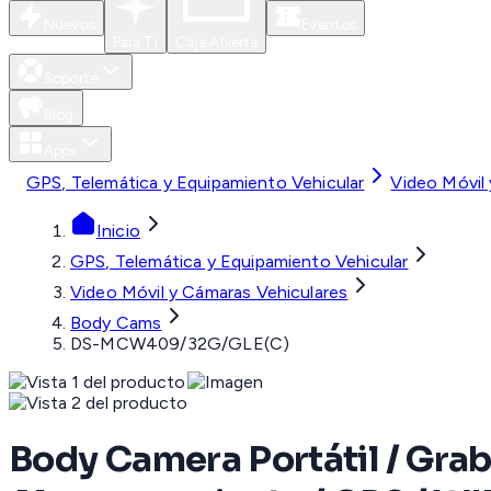
Nuevos
Eventos
Para Ti
Caja Abierta
Soporte
Blog
Apps
GPS, Telemática y Equipamiento Vehicular
Video Móvil
Inicio
GPS, Telemática y Equipamiento Vehicular
Video Móvil y Cámaras Vehiculares
Body Cams
DS-MCW409/32G/GLE(C)
Body Camera Portátil / Graba