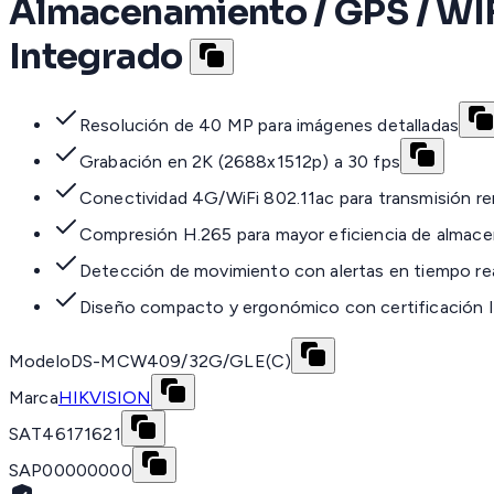
Almacenamiento / GPS / WIFI
Integrado
Resolución de 40 MP para imágenes detalladas
Grabación en 2K (2688x1512p) a 30 fps
Conectividad 4G/WiFi 802.11ac para transmisión r
Compresión H.265 para mayor eficiencia de almac
Detección de movimiento con alertas en tiempo re
Diseño compacto y ergonómico con certificación 
Modelo
DS-MCW409/32G/GLE(C)
Marca
HIKVISION
SAT
46171621
SAP
00000000