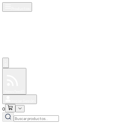
Productos
0
Especiales
Newsfeed
0
Iniciar Sesión
0