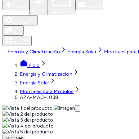
Nuevos
Eventos
Para Ti
Caja Abierta
Soporte
Blog
Apps
Energía y Climatización
Energía Solar
Montajes para
Inicio
Energía y Climatización
Energía Solar
Montajes para Módulos
AZA-MAC-L038
360°
Ver