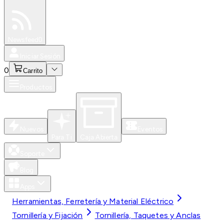
Especiales
Newsfeed
0
Iniciar Sesión
0
Carrito
Productos
Nuevos
Eventos
Para Ti
Caja Abierta
Soporte
Blog
Apps
Herramientas, Ferretería y Material Eléctrico
Tornillería y Fijación
Tornillería, Taquetes y Anclas