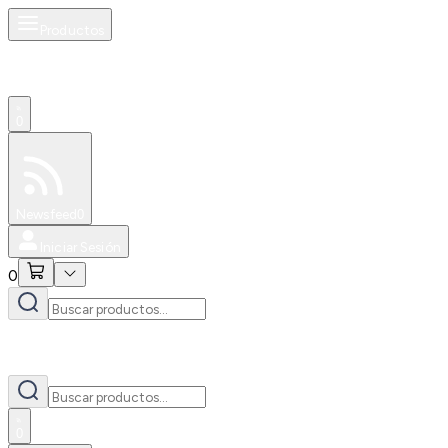
Productos
0
Especiales
Newsfeed
0
Iniciar Sesión
0
0