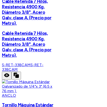
Cable Retenida 7 Hilos,
Resistencia 4900 Kg.
Diámetro 3/8", Acero
Galv. clase A. (Precio por
Metro).
Cable Retenida 7 Hilos,
Resistencia 4900 Kg.
Diámetro 3/8", Acero
Galv. clase A. (Precio por
Metro).
S-RET-338CAM
S-RET-
338CAM
ANCLO
Tornillo Máquina Estándar