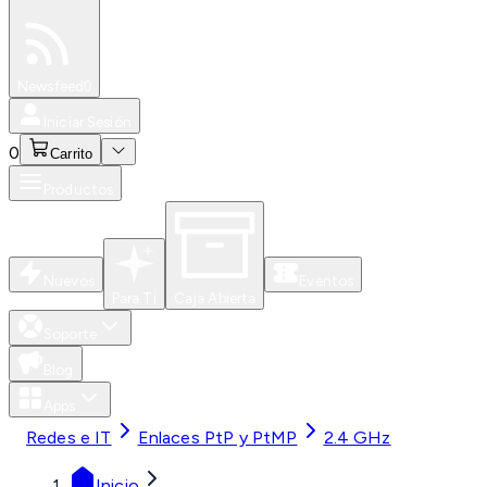
Especiales
Newsfeed
0
Iniciar Sesión
0
Carrito
Productos
Nuevos
Eventos
Para Ti
Caja Abierta
Soporte
Blog
Apps
Redes e IT
Enlaces PtP y PtMP
2.4 GHz
Inicio