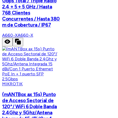
Gbps Total / Triple Radio
2.4 + 5 + 5 GHz / Hasta
768 Clientes
Concurrentes / Hasta 380
m de Cobertura / IP67
A660-X
A660-X
MIKROTIK
(mANTBox ax 15s) Punto
de Acceso Sectorial de
120°/ WiFi 6 Doble Banda
2.4Ghz y 5Ghz/Antena