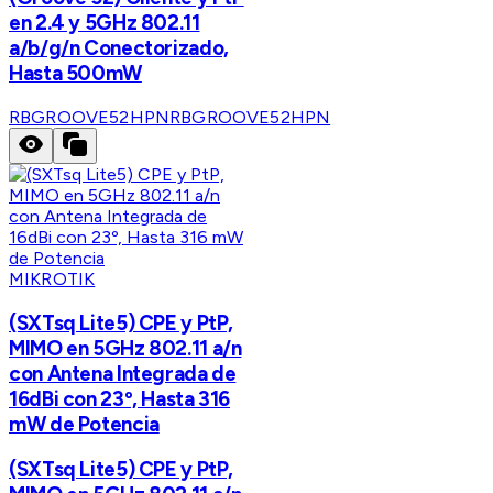
en 2.4 y 5GHz 802.11
a/b/g/n Conectorizado,
Hasta 500mW
RBGROOVE52HPN
RBGROOVE52HPN
MIKROTIK
(SXTsq Lite5) CPE y PtP,
MIMO en 5GHz 802.11 a/n
con Antena Integrada de
16dBi con 23º, Hasta 316
mW de Potencia
(SXTsq Lite5) CPE y PtP,