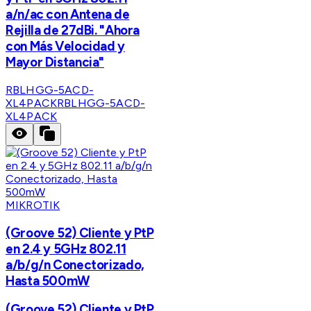
a/n/ac con Antena de
Rejilla de 27dBi. "Ahora
con Más Velocidad y
Mayor Distancia"
RBLHGG-5ACD-
XL4PACK
RBLHGG-5ACD-
XL4PACK
MIKROTIK
(Groove 52) Cliente y PtP
en 2.4 y 5GHz 802.11
a/b/g/n Conectorizado,
Hasta 500mW
(Groove 52) Cliente y PtP