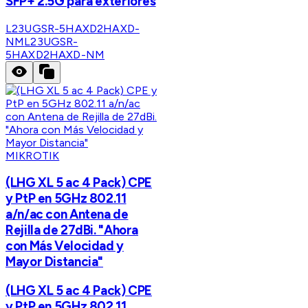
SFP+ 2.5G para exteriores
L23UGSR-5HAXD2HAXD-
NM
L23UGSR-
5HAXD2HAXD-NM
MIKROTIK
(LHG XL 5 ac 4 Pack) CPE
y PtP en 5GHz 802.11
a/n/ac con Antena de
Rejilla de 27dBi. "Ahora
con Más Velocidad y
Mayor Distancia"
(LHG XL 5 ac 4 Pack) CPE
y PtP en 5GHz 802.11