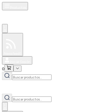
Productos
0
Especiales
Newsfeed
0
Iniciar Sesión
0
0