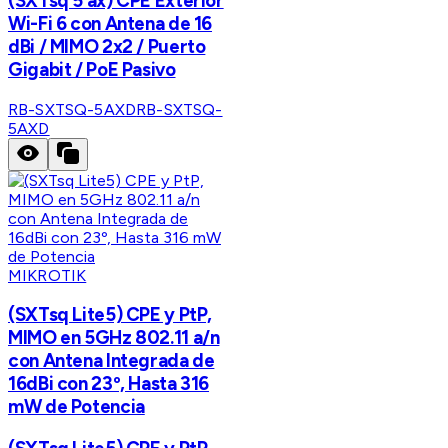
(SXTsq 5 ax) CPE Exterior
Wi-Fi 6 con Antena de 16
dBi / MIMO 2x2 / Puerto
Gigabit / PoE Pasivo
RB-SXTSQ-5AXD
RB-SXTSQ-
5AXD
MIKROTIK
(SXTsq Lite5) CPE y PtP,
MIMO en 5GHz 802.11 a/n
con Antena Integrada de
16dBi con 23º, Hasta 316
mW de Potencia