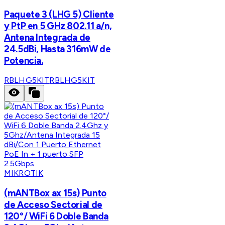
Paquete 3 (LHG 5) Cliente
y PtP en 5 GHz 802.11 a/n,
Antena Integrada de
24.5dBi, Hasta 316mW de
Potencia.
RBLHG5KIT
RBLHG5KIT
MIKROTIK
(mANTBox ax 15s) Punto
de Acceso Sectorial de
120°/ WiFi 6 Doble Banda