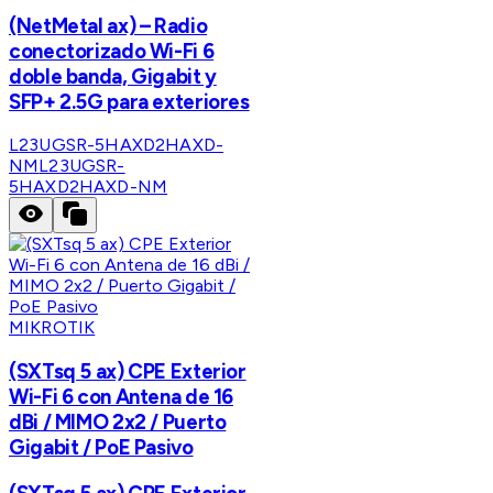
(NetMetal ax) – Radio
conectorizado Wi-Fi 6
doble banda, Gigabit y
SFP+ 2.5G para exteriores
L23UGSR-5HAXD2HAXD-
NM
L23UGSR-
5HAXD2HAXD-NM
MIKROTIK
(SXTsq 5 ax) CPE Exterior
Wi-Fi 6 con Antena de 16
dBi / MIMO 2x2 / Puerto
Gigabit / PoE Pasivo