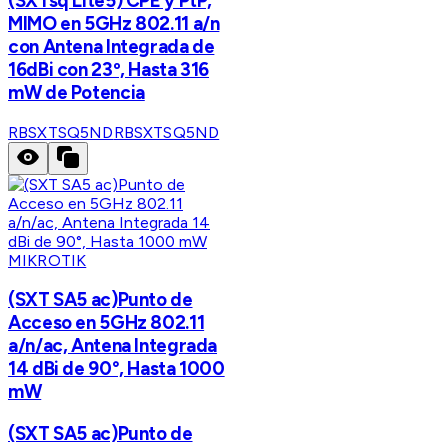
(SXTsq Lite5) CPE y PtP,
MIMO en 5GHz 802.11 a/n
con Antena Integrada de
16dBi con 23º, Hasta 316
mW de Potencia
RBSXTSQ5ND
RBSXTSQ5ND
MIKROTIK
(SXT SA5 ac)Punto de
Acceso en 5GHz 802.11
a/n/ac, Antena Integrada
14 dBi de 90°, Hasta 1000
mW
(SXT SA5 ac)Punto de