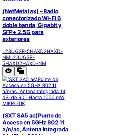
(NetMetal ax) – Radio
conectorizado Wi-Fi 6
doble banda, Gigabit y
SFP+ 2.5G para
exteriores
L23UGSR-5HAXD2HAXD-
NM
L23UGSR-
5HAXD2HAXD-NM
MIKROTIK
(SXT SA5 ac)Punto de
Acceso en 5GHz 802.11
a/n/ac, Antena Integrada