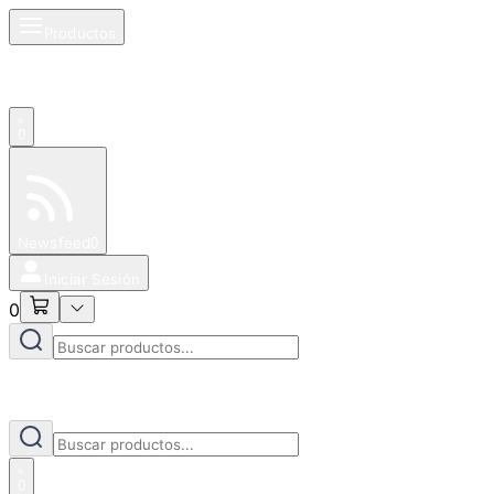
Productos
0
Especiales
Newsfeed
0
Iniciar Sesión
0
0