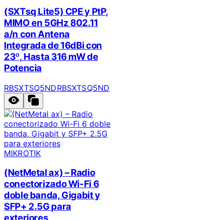
(SXTsq Lite5) CPE y PtP,
MIMO en 5GHz 802.11
a/n con Antena
Integrada de 16dBi con
23º, Hasta 316 mW de
Potencia
RBSXTSQ5ND
RBSXTSQ5ND
MIKROTIK
(NetMetal ax) – Radio
conectorizado Wi-Fi 6
doble banda, Gigabit y
SFP+ 2.5G para
exteriores