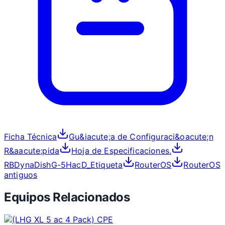
Ficha Técnica
Gu&iacute;a de Configuraci&oacute;n
R&aacute;pida
Hoja de Especificaciones.
RBDynaDishG-5HacD_Etiqueta
RouterOS
RouterOS
antiguos
Equipos Relacionados