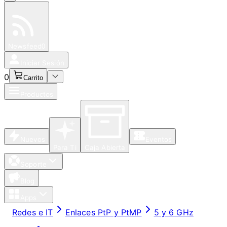
Especiales
Newsfeed
0
Iniciar Sesión
0
Carrito
Productos
Nuevos
Eventos
Para Ti
Caja Abierta
Soporte
Blog
Apps
Redes e IT
Enlaces PtP y PtMP
5 y 6 GHz