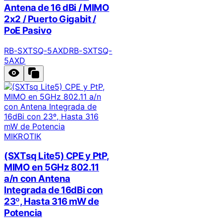
Antena de 16 dBi / MIMO
2x2 / Puerto Gigabit /
PoE Pasivo
RB-SXTSQ-5AXD
RB-SXTSQ-
5AXD
MIKROTIK
(SXTsq Lite5) CPE y PtP,
MIMO en 5GHz 802.11
a/n con Antena
Integrada de 16dBi con
23º, Hasta 316 mW de
Potencia