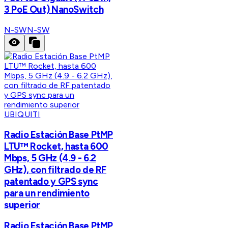
3 PoE Out) NanoSwitch
N-SW
N-SW
UBIQUITI
Radio Estación Base PtMP
LTU™ Rocket, hasta 600
Mbps, 5 GHz (4.9 - 6.2
GHz), con filtrado de RF
patentado y GPS sync
para un rendimiento
superior
Radio Estación Base PtMP