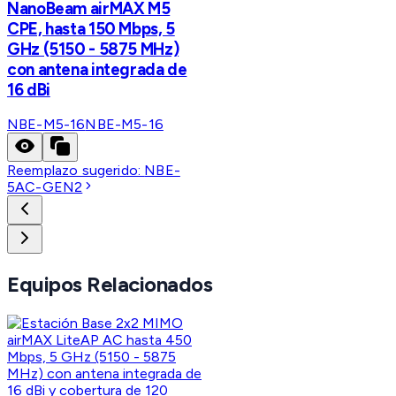
NanoBeam airMAX M5
CPE, hasta 150 Mbps, 5
GHz (5150 - 5875 MHz)
con antena integrada de
16 dBi
NBE-M5-16
NBE-M5-16
Reemplazo sugerido:
NBE-
5AC-GEN2
Equipos Relacionados