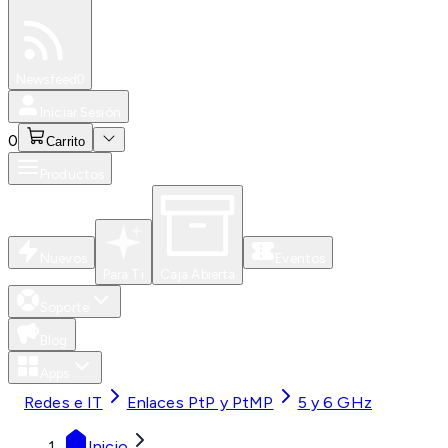
Especiales
Newsfeed
0
Iniciar Sesión
0
Carrito
Productos
Nuevos
Eventos
Para Ti
Caja Abierta
Soporte
Blog
Apps
Redes e IT
Enlaces PtP y PtMP
5 y 6 GHz
Inicio