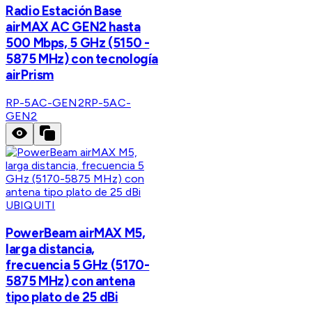
Radio Estación Base
airMAX AC GEN2 hasta
500 Mbps, 5 GHz (5150 -
5875 MHz) con tecnología
airPrism
RP-5AC-GEN2
RP-5AC-
GEN2
UBIQUITI
PowerBeam airMAX M5,
larga distancia,
frecuencia 5 GHz (5170-
5875 MHz) con antena
tipo plato de 25 dBi