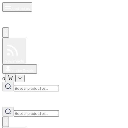
Productos
0
Especiales
Newsfeed
0
Iniciar Sesión
0
0