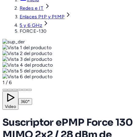
Redes e IT
Enlaces PtP y PtMP
5 y 6 GHz
FORCE-130
1
/
6
360°
Video
Suscriptor ePMP Force 130
MIMO 2x2 / 28 dBm de