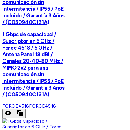
comunicación sin
intermitencia / IP55 / PoE
Incluido / Garantía 3 Años
/ (C050940C131A)
1 Gbps de capacidad /
Suscriptor en 5 GHz /
Force 4518 / 5 GHz /
Antena Panel 18 dBi /
Canales 20-40-80 MHz /
MIMO 2x2 para una
comunicación sin
intermitencia / IP55 / PoE
Incluido / Garantía 3 Años
/ (C050940C131A)
FORCE4518
FORCE4518