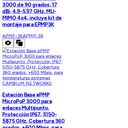
3000 de 90 grados, 17
dBi, 4.9-5.97 GHz, MU-
MIMO 4x4, incluye kit de
montaje para EPMP3K
APMP-3K
APMP-3K
CAMBIUM NETWORKS
Estación Base ePMP
MicroPoP 3000 para
enlaces Multipunto,
Protección IP67, 5150-
5875 GHz, Cobertura 360
grados, +600 Mbps, para