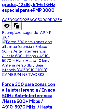
grados, 12 dBi, 5.1-6.1 GHz
especial para ePMP 3000
C050900D025A
C050900D025A
Reemplazo sugerido:
APMP-
3K
CAMBIUM NETWORKS
Force 300 para zonas con
alta interferencia / Enlace
5GHz Anti-Interferencia
/Hasta 600+ Mbps /
4910-5970 MHz, / Hasta