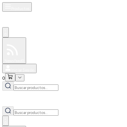
Productos
0
Especiales
Newsfeed
0
Iniciar Sesión
0
0