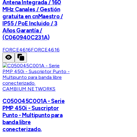
Antena Integrada / 160
MHz Canales / Gestión
gratuita en cnMaestro /
IP55 / PoE Incluido / 3
Años Garantía /
(C060940C231A)
FORCE4616
FORCE4616
CAMBIUM NETWORKS
C050045C001A - Serie
PMP 450i - Suscriptor
Punto - Multipunto para
banda libre
conecterizado.