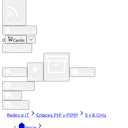
Especiales
Newsfeed
0
Iniciar Sesión
0
Carrito
Productos
Nuevos
Eventos
Para Ti
Caja Abierta
Soporte
Blog
Apps
Redes e IT
Enlaces PtP y PtMP
5 y 6 GHz
Inicio