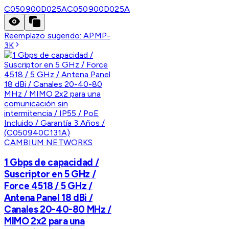
C050900D025A
C050900D025A
Reemplazo sugerido:
APMP-
3K
CAMBIUM NETWORKS
1 Gbps de capacidad /
Suscriptor en 5 GHz /
Force 4518 / 5 GHz /
Antena Panel 18 dBi /
Canales 20-40-80 MHz /
MIMO 2x2 para una