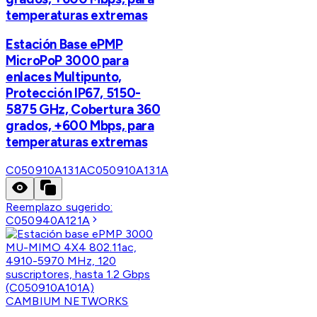
temperaturas extremas
Estación Base ePMP
MicroPoP 3000 para
enlaces Multipunto,
Protección IP67, 5150-
5875 GHz, Cobertura 360
grados, +600 Mbps, para
temperaturas extremas
C050910A131A
C050910A131A
Reemplazo sugerido:
C050940A121A
CAMBIUM NETWORKS