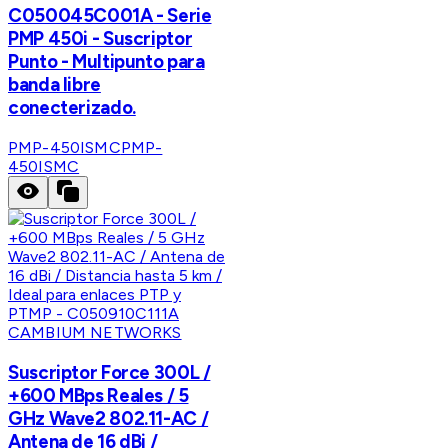
C050045C001A - Serie
PMP 450i - Suscriptor
Punto - Multipunto para
banda libre
conecterizado.
PMP-450ISMC
PMP-
450ISMC
CAMBIUM NETWORKS
Suscriptor Force 300L /
+600 MBps Reales / 5
GHz Wave2 802.11-AC /
Antena de 16 dBi /