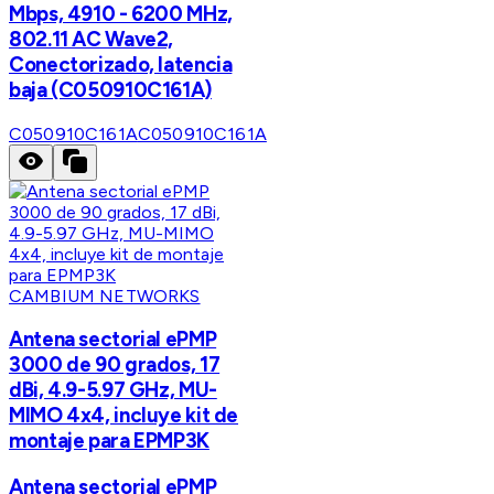
Mbps, 4910 - 6200 MHz,
802.11 AC Wave2,
Conectorizado, latencia
baja (C050910C161A)
C050910C161A
C050910C161A
CAMBIUM NETWORKS
Antena sectorial ePMP
3000 de 90 grados, 17
dBi, 4.9-5.97 GHz, MU-
MIMO 4x4, incluye kit de
montaje para EPMP3K
Antena sectorial ePMP