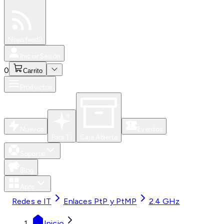
Especiales
Newsfeed
0
Iniciar Sesión
0
Carrito
Productos
Nuevos
Eventos
Para Ti
Caja Abierta
Soporte
Blog
Apps
Redes e IT
Enlaces PtP y PtMP
2.4 GHz
Inicio