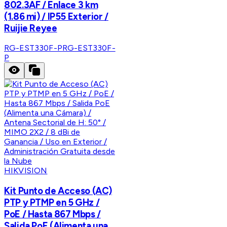
802.3AF / Enlace 3 km
(1.86 mi) / IP55 Exterior /
Ruijie Reyee
RG-EST330F-P
RG-EST330F-
P
HIKVISION
Kit Punto de Acceso (AC)
PTP y PTMP en 5 GHz /
PoE / Hasta 867 Mbps /
Salida PoE (Alimenta una