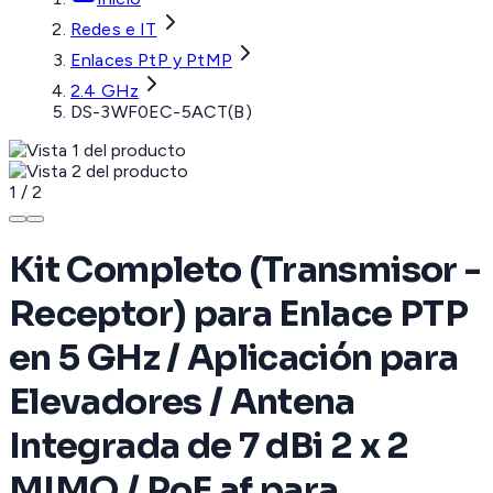
Redes e IT
Enlaces PtP y PtMP
2.4 GHz
DS-3WF0EC-5ACT(B)
1
/
2
Kit Completo (Transmisor -
Receptor) para Enlace PTP
en 5 GHz / Aplicación para
Elevadores / Antena
Integrada de 7 dBi 2 x 2
MIMO / PoE af para