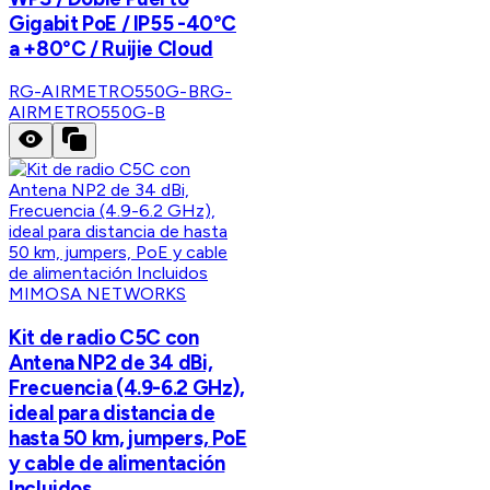
Gigabit PoE / IP55 -40°C
a +80°C / Ruijie Cloud
RG-AIRMETRO550G-B
RG-
AIRMETRO550G-B
MIMOSA NETWORKS
Kit de radio C5C con
Antena NP2 de 34 dBi,
Frecuencia (4.9-6.2 GHz),
ideal para distancia de
hasta 50 km, jumpers, PoE
y cable de alimentación
Incluidos