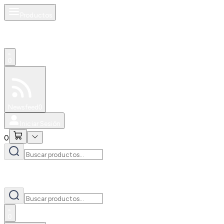
Productos
0
Especiales
Newsfeed
0
Iniciar Sesión
0
0