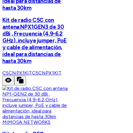
ideal para distancias de
hasta 30km
Kit de radio C5C con
antena NPX1GEN3 de 30
dBi , Frecuencia (4.9-6.2
GHz), incluye jumper, PoE
y cable de alimentación,
ideal para distancias de
hasta 30km
C5CNPX1KIT
C5CNPX1KIT
MIMOSA NETWORKS