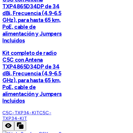
TXP4865D34DP de 34
dBi, Frecuencia (4.9-6.5
GHz), para hasta 65 km,
PoE, cable de
alimentación y Jumpers
Incluidos
Kit completo de radio
C5C con Antena
TXP4865D34DP de 34
dBi, Frecuencia (4.9-6.5
GHz), para hasta 65 km,
PoE, cable de
alimentación y Jumpers
Incluidos
C5C-TXP34-KIT
C5C-
TXP34-KIT