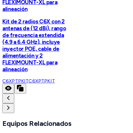
FLEXIMOUNT-XL para
alineación
Kit de 2 radios C6X con 2
antenas de (12 dBi), rango
de frecuencia extendida
(4.9 a 6.4 GHz), incluye
inyector POE, cable de
alimentación y 2
FLEXIMOUNT-XL para
alineación
C6XPTPKIT
C6XPTPKIT
Equipos Relacionados