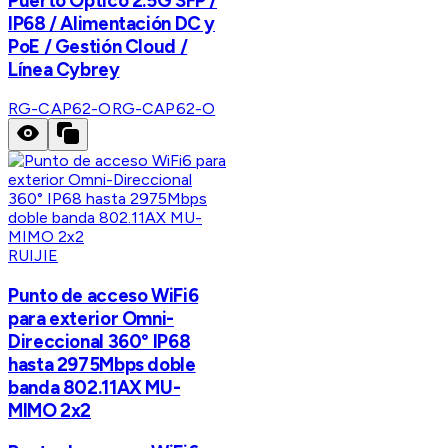
Puerto Óptico 2.5G SFP /
IP68 / Alimentación DC y
PoE / Gestión Cloud /
Línea Cybrey
RG-CAP62-O
RG-CAP62-O
RUIJIE
Punto de acceso WiFi6
para exterior Omni-
Direccional 360° IP68
hasta 2975Mbps doble
banda 802.11AX MU-
MIMO 2x2