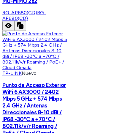
MU-MIMO 2x2
RG-AP680(CD)
RG-
AP680(CD)
TP-LINK
Nuevo
Punto de Acceso Exterior
WiFi 6 AX3000 / 2402
Mbps 5 GHz + 574 Mbps
2.4 GHz / Antenas
Direccionales 8-10 dBi /
IP68 -30°C a +70°C /
802.11k/v/r Roaming /
PoE+ / Cloud Omada