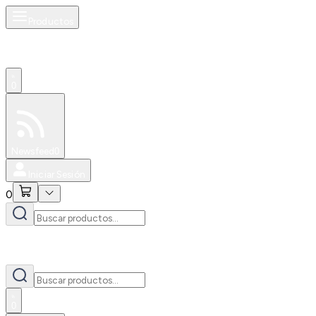
Productos
0
Especiales
Newsfeed
0
Iniciar Sesión
0
0