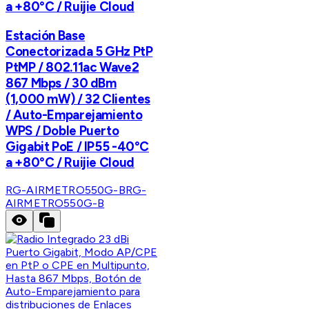
a +80°C / Ruijie Cloud
Estación Base
Conectorizada 5 GHz PtP
PtMP / 802.11ac Wave2
867 Mbps / 30 dBm
(1,000 mW) / 32 Clientes
/ Auto-Emparejamiento
WPS / Doble Puerto
Gigabit PoE / IP55 -40°C
a +80°C / Ruijie Cloud
RG-AIRMETRO550G-B
RG-
AIRMETRO550G-B