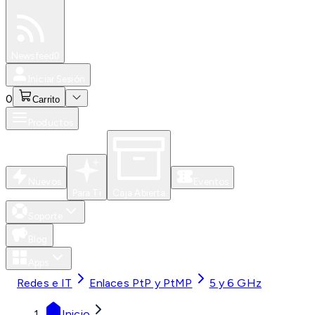
Especiales
Newsfeed
0
Iniciar Sesión
0
Carrito
Productos
Nuevos
Eventos
Para Ti
Caja Abierta
Soporte
Blog
Apps
Redes e IT
Enlaces PtP y PtMP
5 y 6 GHz
Inicio