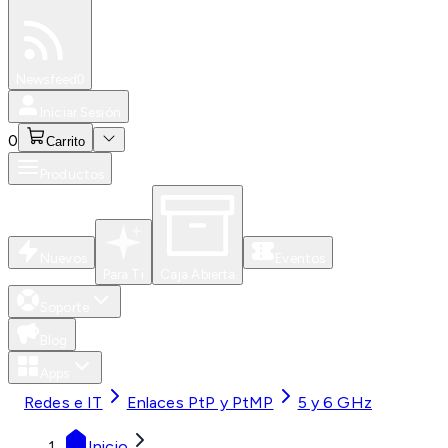
Especiales
Newsfeed
0
Iniciar Sesión
0
Carrito
Productos
Nuevos
Eventos
Para Ti
Caja Abierta
Soporte
Blog
Apps
Redes e IT
Enlaces PtP y PtMP
5 y 6 GHz
Inicio