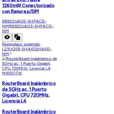
1260mW Conectorizado
con Ranura p/SIM
RB922UAGS-5HPACD-
NM
RB922UAGS-5HPACD-
NM
Reemplazo sugerido:
L23UGSR-5HAXD2HAXD-
NM
MIKROTIK
RouterBoard Inalámbrico
de 5GHz ac, 1 Puerto
Gigabit, CPU 720MHz,
Licencia L4
RouterBoard Inalámbrico