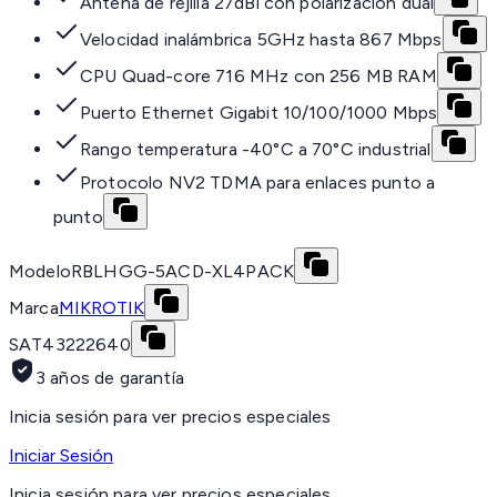
Antena de rejilla 27dBi con polarización dual
Velocidad inalámbrica 5GHz hasta 867 Mbps
CPU Quad-core 716 MHz con 256 MB RAM
Puerto Ethernet Gigabit 10/100/1000 Mbps
Rango temperatura -40°C a 70°C industrial
Protocolo NV2 TDMA para enlaces punto a
punto
Modelo
RBLHGG-5ACD-XL4PACK
Marca
MIKROTIK
SAT
43222640
3 años de garantía
Inicia sesión para ver precios especiales
Iniciar Sesión
Inicia sesión para ver precios especiales