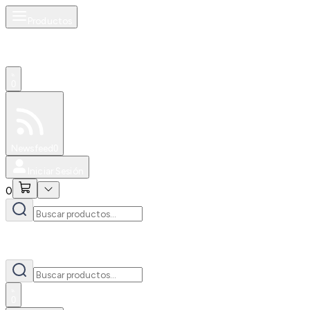
Productos
0
Especiales
Newsfeed
0
Iniciar Sesión
0
0