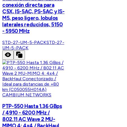
conexión directa para
C5X, IS-5AC, PS-5AC y IS-
M5, peso ligero, lobulos
laterales reducidos, 5150
- 5950 MHz
STD-27-UM-5-PACK
STD-27-
UM-5-PACK
CAMBIUM NETWORKS
PTP-550 Hasta 1.36 GBps
/ 4910 - 6200 MHz /
802.11 AC Wave 2 MU-
MIMO 4: 4x4 / BackHaul