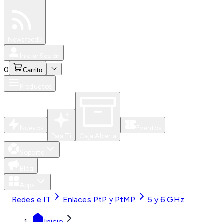
Especiales
Newsfeed
0
Iniciar Sesión
0
Carrito
Productos
Nuevos
Eventos
Para Ti
Caja Abierta
Soporte
Blog
Apps
Redes e IT
Enlaces PtP y PtMP
5 y 6 GHz
Inicio