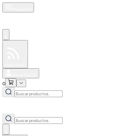
Productos
0
Especiales
Newsfeed
0
Iniciar Sesión
0
0