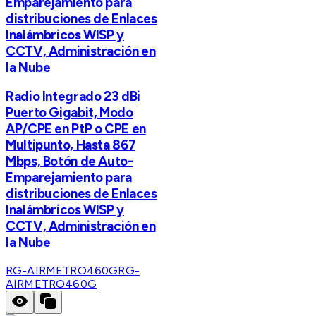
Emparejamiento para
distribuciones de Enlaces
Inalámbricos WISP y
CCTV, Administración en
la Nube
Radio Integrado 23 dBi
Puerto Gigabit, Modo
AP/CPE en PtP o CPE en
Multipunto, Hasta 867
Mbps, Botón de Auto-
Emparejamiento para
distribuciones de Enlaces
Inalámbricos WISP y
CCTV, Administración en
la Nube
RG-AIRMETRO460G
RG-
AIRMETRO460G