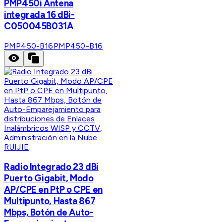
PMP450i Antena
integrada 16 dBi-
C050045B031A
PMP450-B16
PMP450-B16
RUIJIE
Radio Integrado 23 dBi
Puerto Gigabit, Modo
AP/CPE en PtP o CPE en
Multipunto, Hasta 867
Mbps, Botón de Auto-