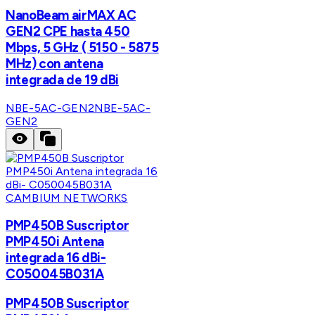
NanoBeam airMAX AC
GEN2 CPE hasta 450
Mbps, 5 GHz ( 5150 - 5875
MHz) con antena
integrada de 19 dBi
NBE-5AC-GEN2
NBE-5AC-
GEN2
CAMBIUM NETWORKS
PMP450B Suscriptor
PMP450i Antena
integrada 16 dBi-
C050045B031A
PMP450B Suscriptor