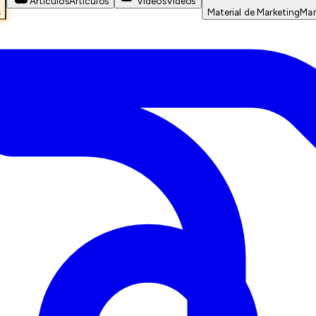
Artículos
Artículos
Videos
Videos
s
Material de Marketing
Mar