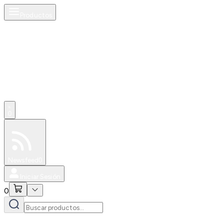
Productos
0
Especiales
Newsfeed
0
Iniciar Sesión
0