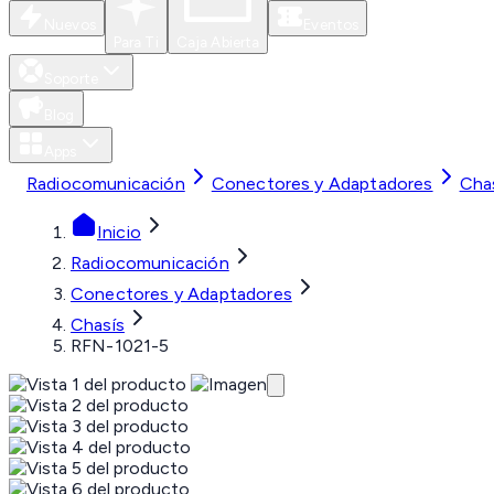
Nuevos
Eventos
Para Ti
Caja Abierta
Soporte
Blog
Apps
Radiocomunicación
Conectores y Adaptadores
Cha
Inicio
Radiocomunicación
Conectores y Adaptadores
Chasís
RFN-1021-5