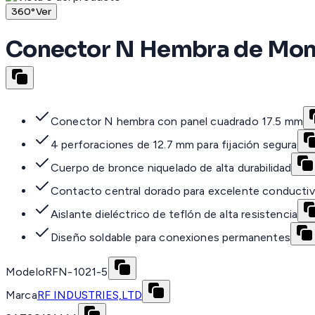
360°
Ver
Conector N Hembra de Monta
Conector N hembra con panel cuadrado 17.5 mm
4 perforaciones de 12.7 mm para fijación segura
Cuerpo de bronce niquelado de alta durabilidad
Contacto central dorado para excelente conductiv
Aislante dieléctrico de teflón de alta resistencia
Diseño soldable para conexiones permanentes
Modelo
RFN-1021-5
Marca
RF INDUSTRIES,LTD