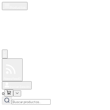
Productos
0
Especiales
Newsfeed
0
Iniciar Sesión
0