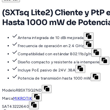
(SXTsq Lite2) Cliente y PtP 
Hasta 1000 mW de Potencia
Antena integrada de 10 dBi mejorada
Frecuencia de operación en 2.4 GHz
Compatibilidad con estándar 802.11b/g/n
Diseño compacto y resistente a la intemperie
Incluye PoE pasivo de 24V .38A
Potencia de transmisión hasta 1000 mW
Modelo
RBSXTSQ2ND
Marca
MIKROTIK
SAT
43222640