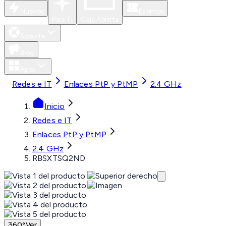
Nuevos
Eventos
Para Ti
Caja Abierta
Soporte
Blog
Apps
Redes e IT
Enlaces PtP y PtMP
2.4 GHz
Inicio
Redes e IT
Enlaces PtP y PtMP
2.4 GHz
RBSXTSQ2ND
360°
Ver