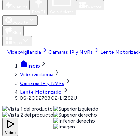
Nuevos
Eventos
Para Ti
Caja Abierta
Soporte
Blog
Apps
Videovigilancia
Cámaras IP y NVRs
Lente Motorizad
Inicio
Videovigilancia
Cámaras IP y NVRs
Lente Motorizado
DS-2CD2783G2-LIZS2U
Video