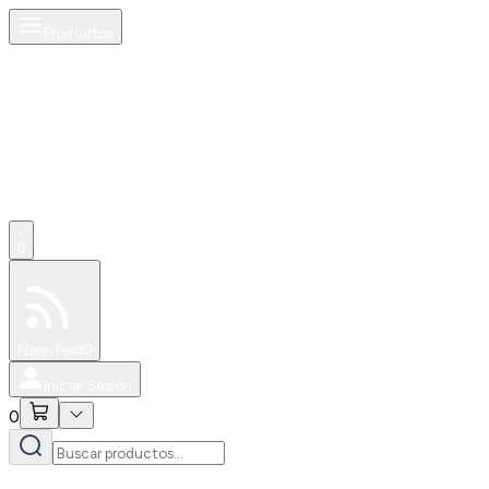
Productos
0
Especiales
Newsfeed
0
Iniciar Sesión
0