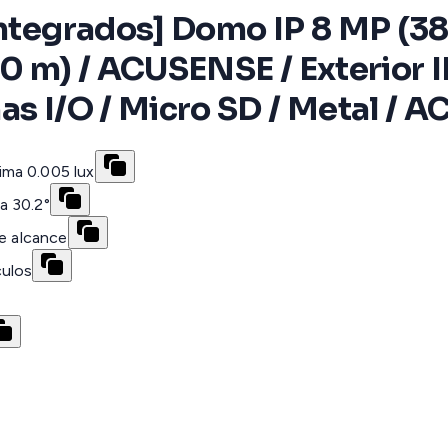
Integrados] Domo IP 8 MP (38
40 m) / ACUSENSE / Exterior I
as I/O / Micro SD / Metal / 
ima 0.005 lux
a 30.2°
de alcance
culos