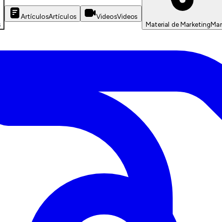
Artículos
Artículos
Videos
Videos
s
Material de Marketing
Mar