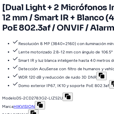
[Dual Light + 2 Micrófonos 
12 mm / Smart IR + Blanco (
PoE 802.3af / ONVIF / Alarm
Resolución 8 MP (3840×2160) con iluminación mín
Lente motorizado 2.8-12 mm con ángulo de 106.5° 
Smart IR y luz blanca inteligente hasta 40 metros 
Detección AcuSense con filtro de humanos y vehí
WDR 120 dB y reducción de ruido 3D DNR
Domo exterior IP67, IK10 y soporte PoE 802.3af
Modelo
DS-2CD2783G2-LIZS2U
Marca
HIKVISION