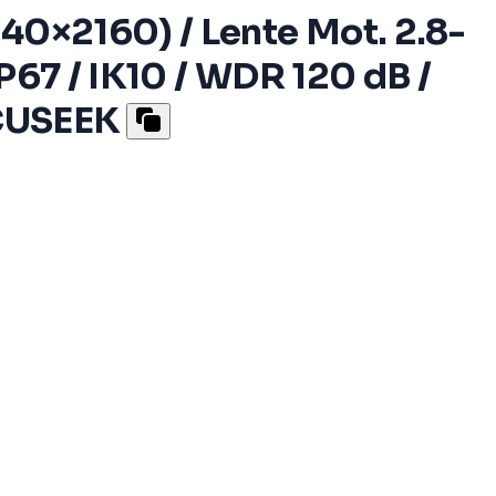
40×2160) / Lente Mot. 2.8-
P67 / IK10 / WDR 120 dB /
ACUSEEK