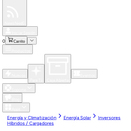
Especiales
Newsfeed
0
Iniciar Sesión
0
Carrito
Productos
Nuevos
Eventos
Para Ti
Caja Abierta
Soporte
Blog
Apps
Energía y Climatización
Energía Solar
Inversores
Híbridos / Cargadores