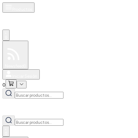
Productos
0
Especiales
Newsfeed
0
Iniciar Sesión
0
0