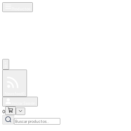
Productos
0
Especiales
Newsfeed
0
Iniciar Sesión
0