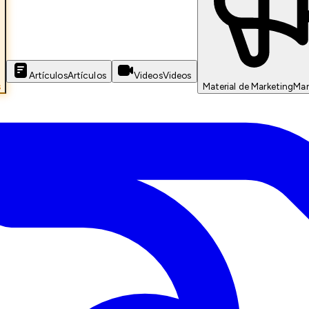
Artículos
Artículos
Videos
Videos
s
Material de Marketing
Mar