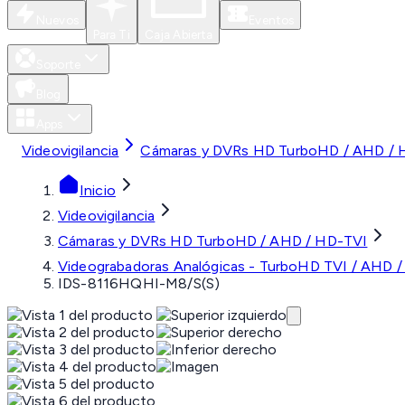
Nuevos
Eventos
Para Ti
Caja Abierta
Soporte
Blog
Apps
Videovigilancia
Cámaras y DVRs HD TurboHD / AHD / 
Inicio
Videovigilancia
Cámaras y DVRs HD TurboHD / AHD / HD-TVI
Videograbadoras Analógicas - TurboHD TVI / AHD /
IDS-8116HQHI-M8/S(S)