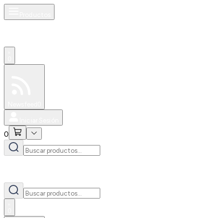
Productos
0
Especiales
Newsfeed
0
Iniciar Sesión
0
0