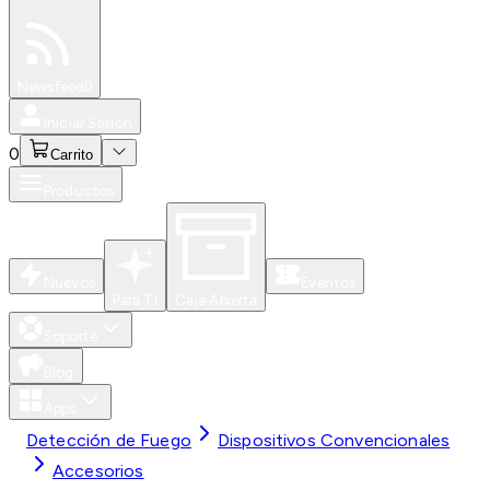
Especiales
Newsfeed
0
Iniciar Sesión
0
Carrito
Productos
Nuevos
Eventos
Para Ti
Caja Abierta
Soporte
Blog
Apps
Detección de Fuego
Dispositivos Convencionales
Accesorios