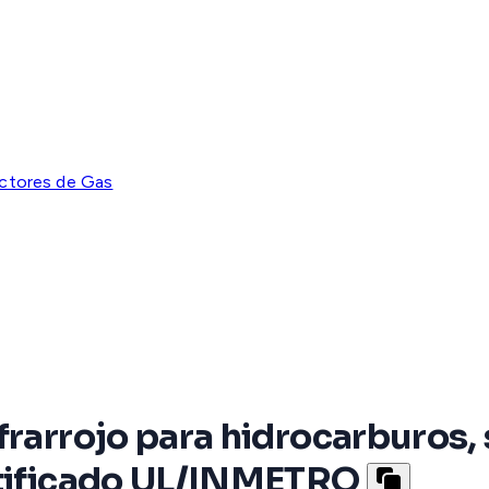
ctores de Gas
frarrojo para hidrocarburos, 
rtificado UL/INMETRO