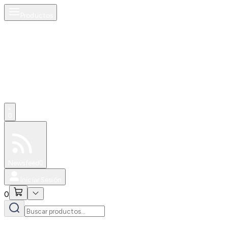
Productos
0
Especiales
Newsfeed
0
Iniciar Sesión
0