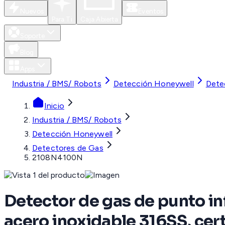
Nuevos
Eventos
Para Ti
Caja Abierta
Soporte
Blog
Apps
Industria / BMS/ Robots
Detección Honeywell
Dete
Inicio
Industria / BMS/ Robots
Detección Honeywell
Detectores de Gas
2108N4100N
Detector de gas de punto in
acero inoxidable 316SS, ce