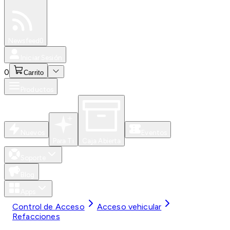
Especiales
Newsfeed
0
Iniciar Sesión
0
Carrito
Productos
Nuevos
Eventos
Para Ti
Caja Abierta
Soporte
Blog
Apps
Control de Acceso
Acceso vehicular
Refacciones