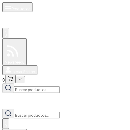
Productos
0
Especiales
Newsfeed
0
Iniciar Sesión
0
0