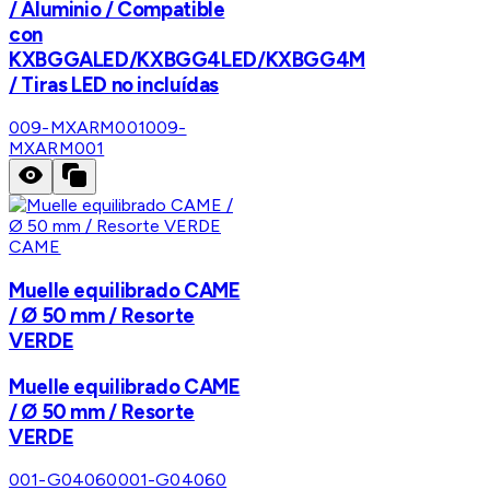
/ Aluminio / Compatible
con
KXBGGALED/KXBGG4LED/KXBGG4M
/ Tiras LED no incluídas
009-MXARM001
009-
MXARM001
CAME
Muelle equilibrado CAME
/ Ø 50 mm / Resorte
VERDE
Muelle equilibrado CAME
/ Ø 50 mm / Resorte
VERDE
001-G04060
001-G04060