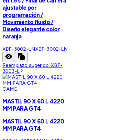
en 1.5 s / Final de carrera
ajustable por
programación /
Movimiento fluido /
Diseño elegante color
naranja
XBF-3002-LN
XBF-3002-LN
Reemplazo sugerido:
XBF-
3003-L
CAME
MASTIL 90 X 60 L 4220
MM PARA GT4
MASTIL 90 X 60 L 4220
MM PARA GT4