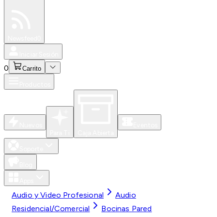
Especiales
Newsfeed
0
Iniciar Sesión
0
Carrito
Productos
Nuevos
Eventos
Para Ti
Caja Abierta
Soporte
Blog
Apps
Audio y Video Profesional
Audio
Residencial/Comercial
Bocinas Pared