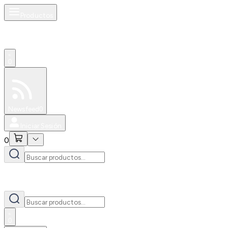
Productos
0
Especiales
Newsfeed
0
Iniciar Sesión
0
0