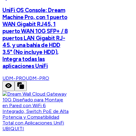
UniFi OS Console: Dream
Machine Pro, con 1 puerto
WAN Gigabit RJ45, 1
puerto WAN 10G SFP+ / 8
puertos LAN Gigabit RJ-
45, y una bahía de HDD
3.5" (No incluye HDD),
Integra todas las
aplicaciones UniFi
UDM-PRO
UDM-PRO
UBIQUITI