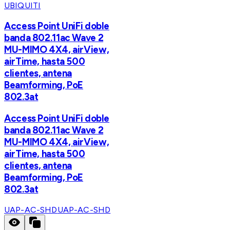
UBIQUITI
Access Point UniFi doble
banda 802.11ac Wave 2
MU-MIMO 4X4, airView,
airTime, hasta 500
clientes, antena
Beamforming, PoE
802.3at
Access Point UniFi doble
banda 802.11ac Wave 2
MU-MIMO 4X4, airView,
airTime, hasta 500
clientes, antena
Beamforming, PoE
802.3at
UAP-AC-SHD
UAP-AC-SHD