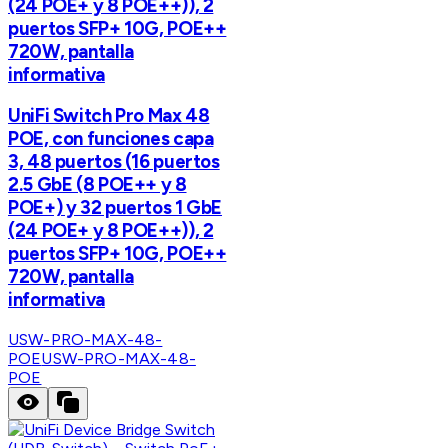
(24 POE+ y 8 POE++)), 2
puertos SFP+ 10G, POE++
720W, pantalla
informativa
UniFi Switch Pro Max 48
POE, con funciones capa
3, 48 puertos (16 puertos
2.5 GbE (8 POE++ y 8
POE+) y 32 puertos 1 GbE
(24 POE+ y 8 POE++)), 2
puertos SFP+ 10G, POE++
720W, pantalla
informativa
USW-PRO-MAX-48-
POE
USW-PRO-MAX-48-
POE