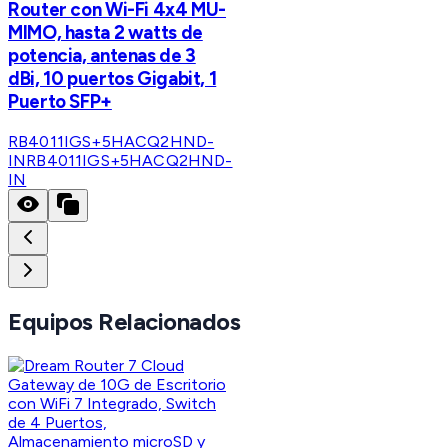
Router con Wi-Fi 4x4 MU-
MIMO, hasta 2 watts de
potencia, antenas de 3
dBi, 10 puertos Gigabit, 1
Puerto SFP+
RB4011IGS+5HACQ2HND-
IN
RB4011IGS+5HACQ2HND-
IN
Equipos Relacionados