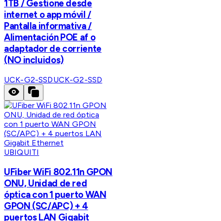
1TB / Gestione desde
internet o app móvil /
Pantalla informativa /
Alimentación POE af o
adaptador de corriente
(NO incluidos)
UCK-G2-SSD
UCK-G2-SSD
UBIQUITI
UFiber WiFi 802.11n GPON
ONU, Unidad de red
óptica con 1 puerto WAN
GPON (SC/APC) + 4
puertos LAN Gigabit