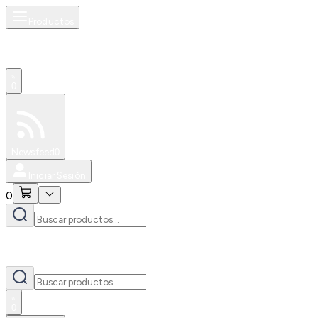
Productos
0
Especiales
Newsfeed
0
Iniciar Sesión
0
0