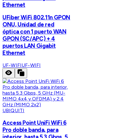
Ethernet
UFiber WiFi 802.11n GPON
ONU, Unidad de red
óptica con 1 puerto WAN
GPON (SC/APC) + 4
puertos LAN Gigabit
Ethernet
UF-WIFI
UF-WIFI
UBIQUITI
Access Point UniFi WiFi 6
Pro doble banda, para
interior, hasta 5.3 Gbps, 5