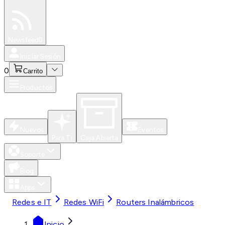
Especiales
Newsfeed
0
Iniciar Sesión
0
Carrito
Productos
Nuevos
Eventos
Para Ti
Caja Abierta
Soporte
Blog
Apps
Redes e IT
Redes WiFi
Routers Inalámbricos
Inicio