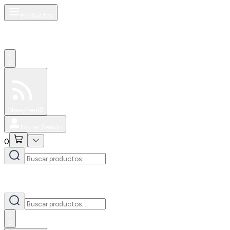
Productos
0
Especiales
Newsfeed
0
Iniciar Sesión
0
0