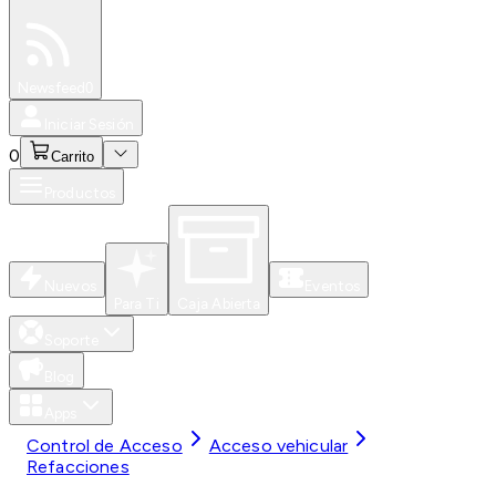
Especiales
Newsfeed
0
Iniciar Sesión
0
Carrito
Productos
Nuevos
Eventos
Para Ti
Caja Abierta
Soporte
Blog
Apps
Control de Acceso
Acceso vehicular
Refacciones