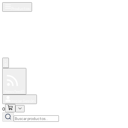
Productos
0
Especiales
Newsfeed
0
Iniciar Sesión
0