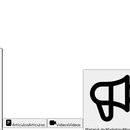
Artículos
Artículos
Videos
Videos
s
Material de Marketing
Mar