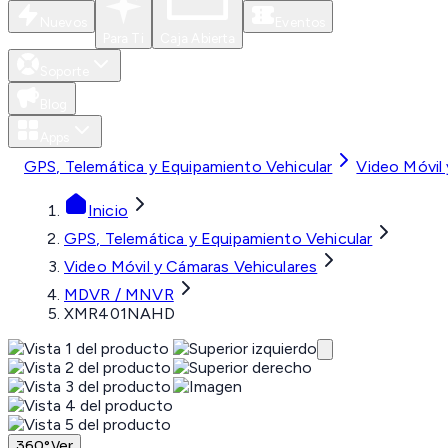
Nuevos
Eventos
Para Ti
Caja Abierta
Soporte
Blog
Apps
GPS, Telemática y Equipamiento Vehicular
Video Móvil
Inicio
GPS, Telemática y Equipamiento Vehicular
Video Móvil y Cámaras Vehiculares
MDVR / MNVR
XMR401NAHD
360°
Ver