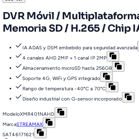
DVR Móvil / Multiplataform
Memoria SD / H.265 / Chip I
IA ADAS y DSM embebido para seguridad avanzada
4 canales AHD 2MP + 1 canal IP 2MP
Almacenamiento microSD hasta 256GB
Soporte 4G, WiFi y GPS integrado
Rango de temperatura -40°C a 70°C
Diseño industrial con G-sensor incorporado
Modelo
XMR401NAHD
Marca
STREAMAX
SAT
46171621