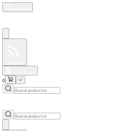
Productos
0
Especiales
Newsfeed
0
Iniciar Sesión
0
0