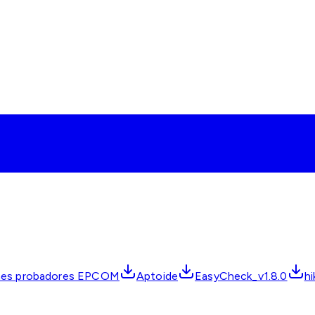
ones probadores EPCOM
Aptoide
EasyCheck_v1.8.0
h