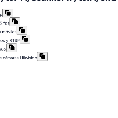
0p
5 fps
s móviles
dos y RTSP
inuo
e cámaras Hikvision