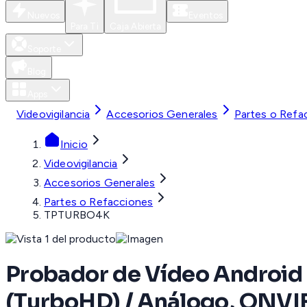
Nuevos
Eventos
Para Ti
Caja Abierta
Soporte
Blog
Apps
Videovigilancia
Accesorios Generales
Partes o Refa
Inicio
Videovigilancia
Accesorios Generales
Partes o Refacciones
TPTURBO4K
Probador de Vídeo Android 
(TurboHD) / Análogo, ONVIF,