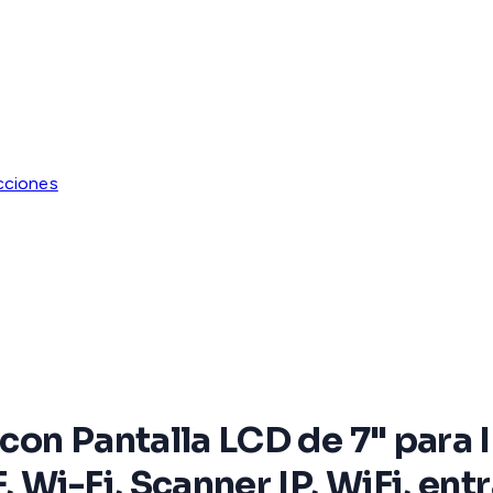
cciones
con Pantalla LCD de 7" para
 Wi-Fi, Scanner IP, WiFi, en