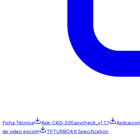
Ficha Técnica
Apk-C6D-20Easycheck_v1.1.1
Aplicaci
de video epcom
TPTURBO4K Specification