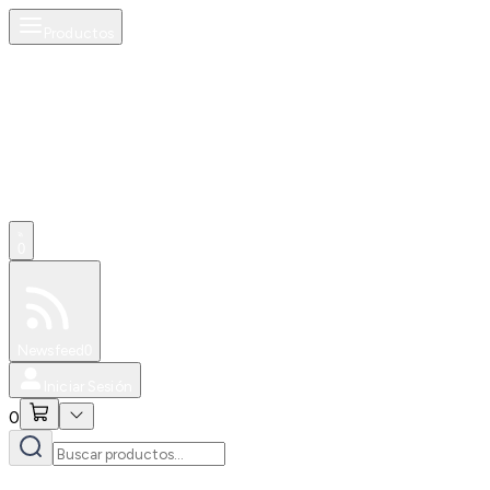
Productos
0
Especiales
Newsfeed
0
Iniciar Sesión
0