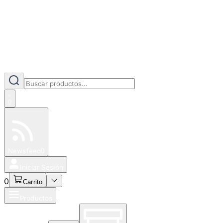
0
Especiales
Newsfeed
0
Iniciar Sesión
0
Carrito
Productos