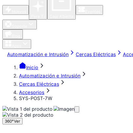
Nuevos
Eventos
Para Ti
Caja Abierta
Soporte
Blog
Apps
Automatización e Intrusión
Cercas Eléctricas
Acc
Inicio
Automatización e Intrusión
Cercas Eléctricas
Accesorios
SYS-POST-7W
360°
Ver