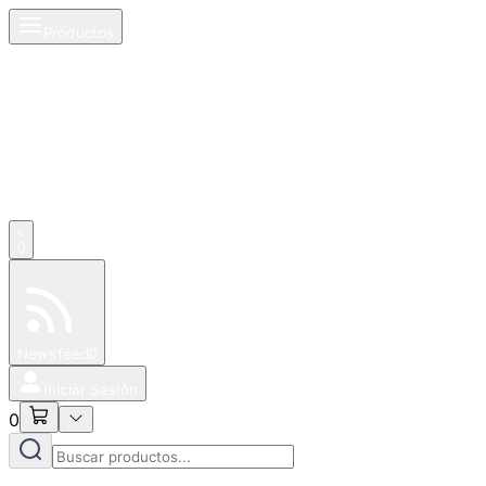
Productos
0
Especiales
Newsfeed
0
Iniciar Sesión
0