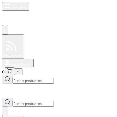
Productos
0
Especiales
Newsfeed
0
Iniciar Sesión
0
0