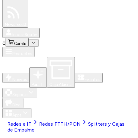
Especiales
Newsfeed
0
Iniciar Sesión
0
Carrito
Productos
Nuevos
Eventos
Para Ti
Caja Abierta
Soporte
Blog
Apps
Redes e IT
Redes FTTH/PON
Splitters y Cajas
de Empalme