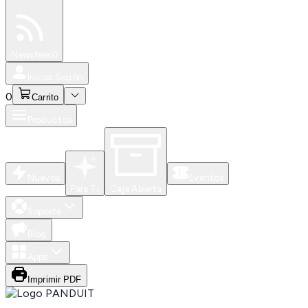
Especiales
Newsfeed
0
Iniciar Sesión
0
Carrito
Productos
Nuevos
Eventos
Para Ti
Caja Abierta
Soporte
Blog
Apps
Imprimir PDF