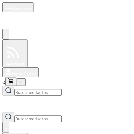
Productos
0
Especiales
Newsfeed
0
Iniciar Sesión
0
0