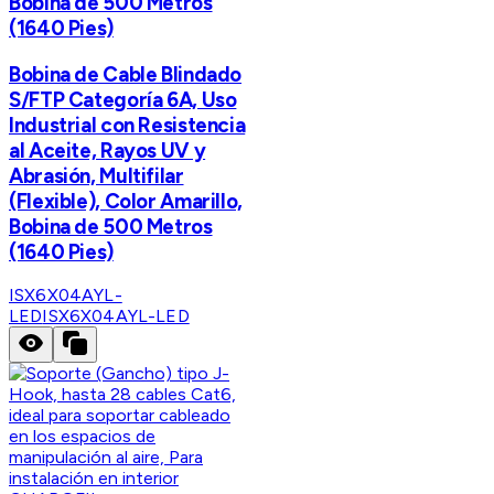
Bobina de 500 Metros
(1640 Pies)
Bobina de Cable Blindado
S/FTP Categoría 6A, Uso
Industrial con Resistencia
al Aceite, Rayos UV y
Abrasión, Multifilar
(Flexible), Color Amarillo,
Bobina de 500 Metros
(1640 Pies)
ISX6X04AYL-
LED
ISX6X04AYL-LED