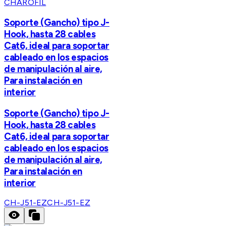
CHAROFIL
Soporte (Gancho) tipo J-
Hook, hasta 28 cables
Cat6, ideal para soportar
cableado en los espacios
de manipulación al aire,
Para instalación en
interior
Soporte (Gancho) tipo J-
Hook, hasta 28 cables
Cat6, ideal para soportar
cableado en los espacios
de manipulación al aire,
Para instalación en
interior
CH-J51-EZ
CH-J51-EZ