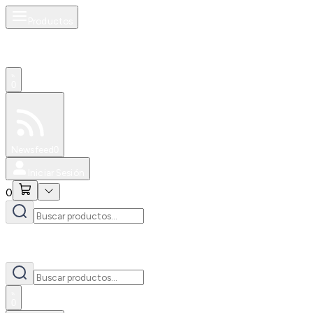
Productos
0
Especiales
Newsfeed
0
Iniciar Sesión
0
0