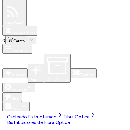
Especiales
Newsfeed
0
Iniciar Sesión
0
Carrito
Productos
Nuevos
Eventos
Para Ti
Caja Abierta
Soporte
Blog
Apps
Cableado Estructurado
Fibra Óptica
Distribuidores de Fibra Óptica