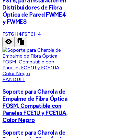
FST6, para Instalación en
Distribuidores de Fibra
Óptica de Pared FWME4
y FWME8
FST6H4
FST6H4
PANDUIT
Soporte para Charola de
Empalme de Fibra Óptica
FOSM, Compatible con
Paneles FCE1U y FCE1UA,
Color Negro
Soporte para Charola de