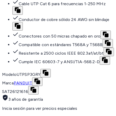
Cable UTP Cat 6 para frecuencias 1-250 MHz
Conductor de cobre sólido 24 AWG sin blindaje
Conectores con 50 micras chapado en oro
Compatible con estándares T568A y T568B
Resistente a 2500 ciclos IEEE 802.3af/at/bt
Cumple IEC 60603-7 y ANSI/TIA-568.2-D
Modelo
UTPSP3GRY
Marca
PANDUIT
SAT
26121616
3 años de garantía
Inicia sesión para ver precios especiales