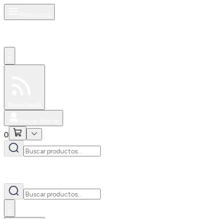
Productos
0
Especiales
Newsfeed
0
Iniciar Sesión
0
0