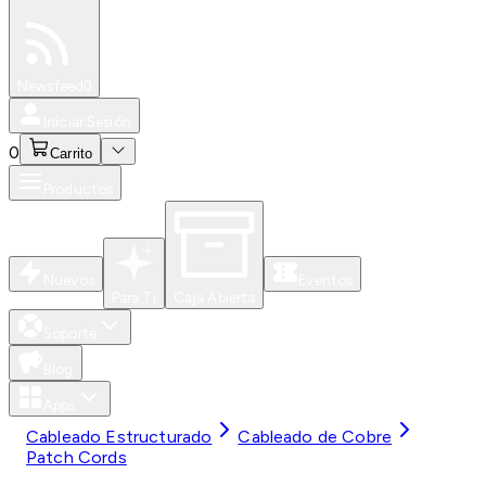
Especiales
Newsfeed
0
Iniciar Sesión
0
Carrito
Productos
Nuevos
Eventos
Para Ti
Caja Abierta
Soporte
Blog
Apps
Cableado Estructurado
Cableado de Cobre
Patch Cords