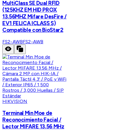
MultiClass SE Dual RFID
(125KHZ EM HID PROX
13.56MHZ Mifare DesFire /
EV1 FELICA ICLASS S)
Compatible con BioStar2
FS2-AWB
FS2-AWB
HIKVISION
Terminal Min Moe de
Reconocimiento Facial /
Lector MIFARE 13.56 MHz