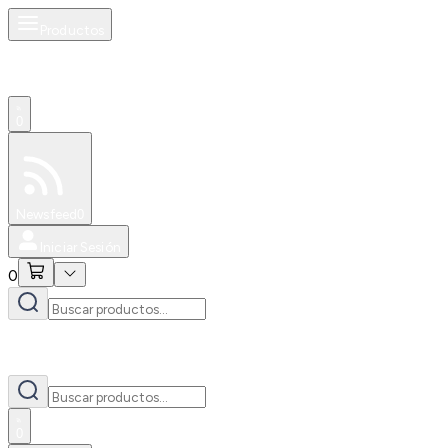
Productos
0
Especiales
Newsfeed
0
Iniciar Sesión
0
0