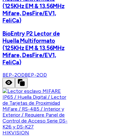
(125KHz EM & 13.56MHz
Mifare, DesFire/EV1,
FeliCa)
BioEntry P2 Lector de
Huella Multiformato
(125KHz EM & 13.56MHz
Mifare, DesFire/EV1,
FeliCa)
BEP-2OD
BEP-2OD
HIKVISION