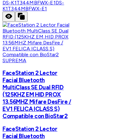
DS-K1T344MBFWX-E1
DS-
K1T344MBFWX-E1
SUPREMA
FaceStation 2 Lector
Facial Bluetooth
MultiClass SE Dual RFID
(125KHZ EM HID PROX
13.56MHZ Mifare DesFire /
EV1 FELICA ICLASS S)
Compatible con BioStar2
FaceStation 2 Lector
Facial Bluetooth