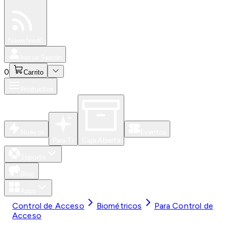
Especiales
Newsfeed
0
Iniciar Sesión
0
Carrito
Productos
Nuevos
Eventos
Para Ti
Caja Abierta
Soporte
Blog
Apps
Control de Acceso
Biométricos
Para Control de
Acceso