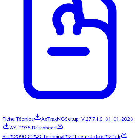
Ficha Técnica
AxTraxNGSetup_V.27.7.1.9_01_01_2020
AY-B935 Datasheet
Bio%209000%20Technical%20Presentation%20ok