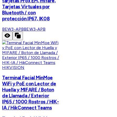
tarjetas Prox EM, mifare,
Tarjetas Virtuales por
Bluetooth / con
protección IP67, IK08
BEW3-APB
BEW3-APB
HIKVISION
Terminal Facial MinMoe
WiFi y PoE con Lector de
Huella y MIFARE / Boton
de Llamada / Exterior
IP65 / 1000 Rostros / HIK-
IA / HikConnect Teams