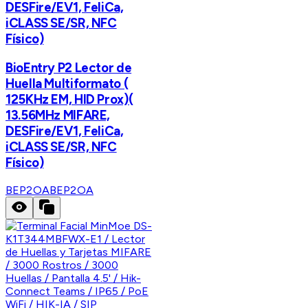
DESFire/EV1, FeliCa,
iCLASS SE/SR, NFC
Físico)
BioEntry P2 Lector de
Huella Multiformato (
125KHz EM, HID Prox)(
13.56MHz MIFARE,
DESFire/EV1, FeliCa,
iCLASS SE/SR, NFC
Físico)
BEP2OA
BEP2OA