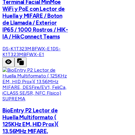
Terminal Facial MinMoe
WiFi y PoE con Lector de
Huella y MIFARE / Boton
de Llamada / Exterior
IP65 / 1000 Rostros / HIK-
IA / HikConnect Teams
DS-K1T323MBFWX-E1
DS-
K1T323MBFWX-E1
SUPREMA
BioEntry P2 Lector de
Huella Multiformato (
125KHz EM, HID Prox)(
13.56MHz MIFARE,