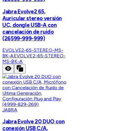
Jabra Evolve2 65,
Auricular stereo versión
UC, dongle USB-A con
cancelación de ruido
(26599-999-999)
EVOLVE2-65-STEREO-MS-
BK-A
EVOLVE2-65-STEREO-
MS-BK-A
JABRA
Jabra Evolve 20 DUO con
conexión USB C/A,