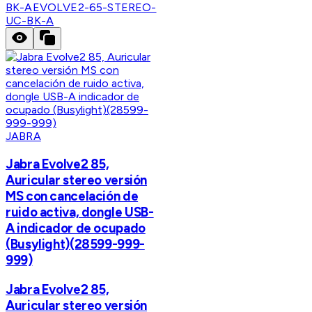
BK-A
EVOLVE2-65-STEREO-
UC-BK-A
JABRA
Jabra Evolve2 85,
Auricular stereo versión
MS con cancelación de
ruido activa, dongle USB-
A indicador de ocupado
(Busylight)(28599-999-
999)
Jabra Evolve2 85,
Auricular stereo versión