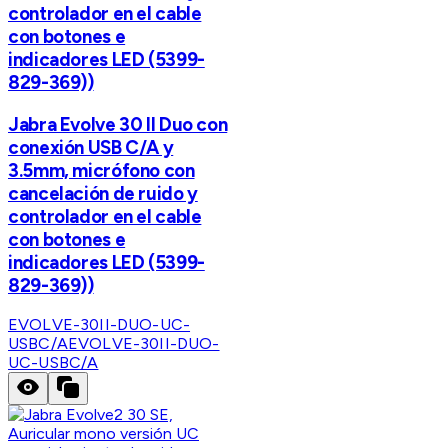
controlador en el cable
con botones e
indicadores LED (5399-
829-369))
Jabra Evolve 30 II Duo con
conexión USB C/A y
3.5mm, micrófono con
cancelación de ruido y
controlador en el cable
con botones e
indicadores LED (5399-
829-369))
EVOLVE-30II-DUO-UC-
USBC/A
EVOLVE-30II-DUO-
UC-USBC/A