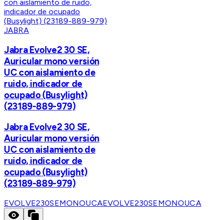
JABRA
Jabra Evolve2 30 SE,
Auricular mono versión
UC con aislamiento de
ruido, indicador de
ocupado (Busylight)
(23189-889-979)
Jabra Evolve2 30 SE,
Auricular mono versión
UC con aislamiento de
ruido, indicador de
ocupado (Busylight)
(23189-889-979)
EVOLVE230SEMONOUCA
EVOLVE230SEMONOUCA