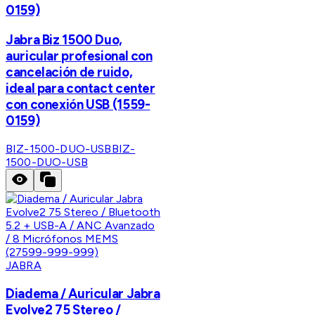
0159)
Jabra Biz 1500 Duo,
auricular profesional con
cancelación de ruido,
ideal para contact center
con conexión USB (1559-
0159)
BIZ-1500-DUO-USB
BIZ-
1500-DUO-USB
JABRA
Diadema / Auricular Jabra
Evolve2 75 Stereo /