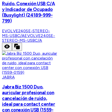
Ruido, Conexión USB C/A
y Indicador de Ocupado
(Busylight) (24189-999-
799)
EVOLVE240SE-STEREO-
MS-USBC/A
EVOLVE240SE-
STEREO-MS-USBC/A
JABRA
Jabra Biz 1500 Duo,
auricular profesional con
cancelación de ruido,
ideal para contact center
con conexión USB (1559-