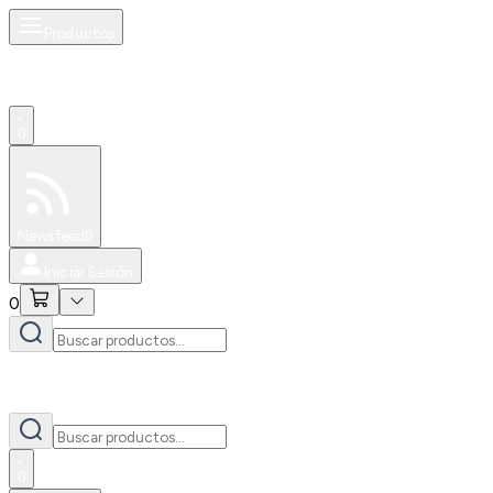
Productos
0
Especiales
Newsfeed
0
Iniciar Sesión
0
0