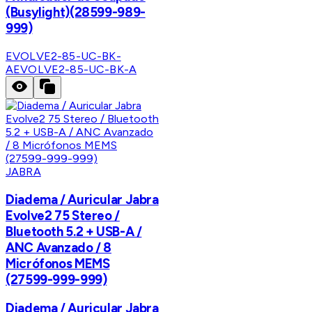
(Busylight)(28599-989-
999)
EVOLVE2-85-UC-BK-
A
EVOLVE2-85-UC-BK-A
JABRA
Diadema / Auricular Jabra
Evolve2 75 Stereo /
Bluetooth 5.2 + USB-A /
ANC Avanzado / 8
Micrófonos MEMS
(27599-999-999)
Diadema / Auricular Jabra