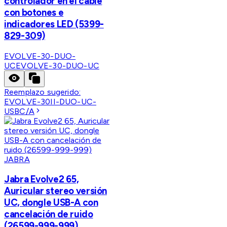
controlador en el cable
con botones e
indicadores LED (5399-
829-309)
EVOLVE-30-DUO-
UC
EVOLVE-30-DUO-UC
Reemplazo sugerido:
EVOLVE-30II-DUO-UC-
USBC/A
JABRA
Jabra Evolve2 65,
Auricular stereo versión
UC, dongle USB-A con
cancelación de ruido
(26599-999-999)