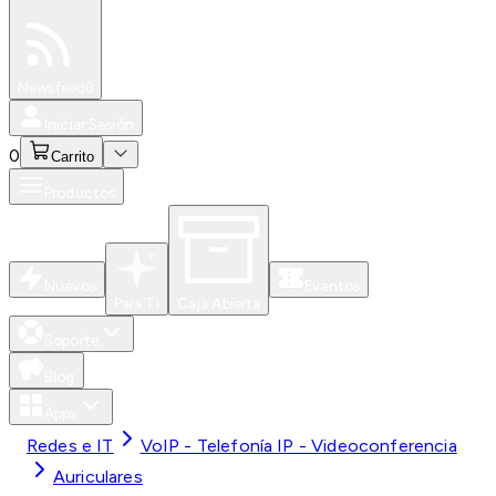
Especiales
Newsfeed
0
Iniciar Sesión
0
Carrito
Productos
Nuevos
Eventos
Para Ti
Caja Abierta
Soporte
Blog
Apps
Redes e IT
VoIP - Telefonía IP - Videoconferencia
Auriculares