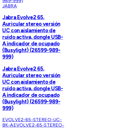
JABRA
Jabra Evolve2 65,
Auricular stereo versión
UC con aislamiento de
ruido activa, dongle USB-
A indicador de ocupado
(Busylight) (26599-989-
999)
Jabra Evolve2 65,
Auricular stereo versión
UC con aislamiento de
ruido activa, dongle USB-
A indicador de ocupado
(Busylight) (26599-989-
999)
EVOLVE2-65-STEREO-UC-
BK-A
EVOLVE2-65-STEREO-