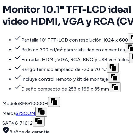
Monitor 10.1" TFT-LCD ideal
video HDMI, VGA y RCA (C
Pantalla 10" TFT-LCD con resolución 1024 x 600
Brillo de 300 cd/m² para visibilidad en ambientes
Entradas HDMI, VGA, RCA, BNC y USB versátiles
Rango térmico ampliado de -20 a 70 °C
Incluye control remoto y kit de montaje
Diseño compacto de 253 x 166 x 35 mm
Modelo
BMG10000H
Marca
SYSCOM
SAT
46171612
3 años de garantía