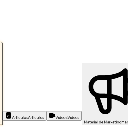
Artículos
Artículos
Videos
Videos
s
Material de Marketing
Mar