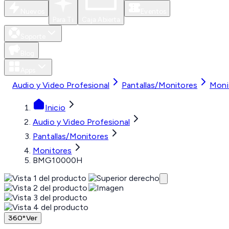
Nuevos
Eventos
Para Ti
Caja Abierta
Soporte
Blog
Apps
Audio y Video Profesional
Pantallas/Monitores
Moni
Inicio
Audio y Video Profesional
Pantallas/Monitores
Monitores
BMG10000H
360°
Ver