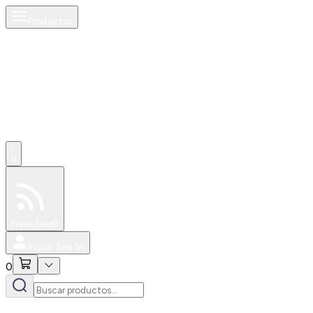
Productos
0
Especiales
Newsfeed
0
Iniciar Sesión
0